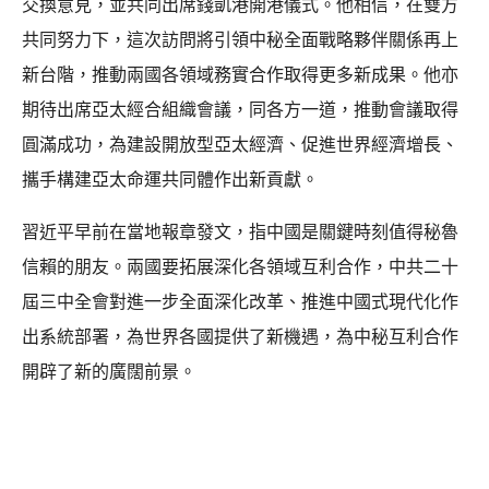
交換意見，並共同出席錢凱港開港儀式。他相信，在雙方
共同努力下，這次訪問將引領中秘全面戰略夥伴關係再上
新台階，推動兩國各領域務實合作取得更多新成果。他亦
期待出席亞太經合組織會議，同各方一道，推動會議取得
圓滿成功，為建設開放型亞太經濟、促進世界經濟增長、
攜手構建亞太命運共同體作出新貢獻。
習近平早前在當地報章發文，指中國是關鍵時刻值得秘魯
信賴的朋友。兩國要拓展深化各領域互利合作，中共二十
屆三中全會對進一步全面深化改革、推進中國式現代化作
出系統部署，為世界各國提供了新機遇，為中秘互利合作
開辟了新的廣闊前景。