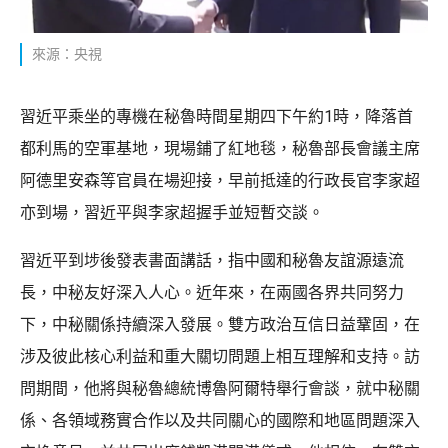
來源：央視
習近平乘坐的專機在秘魯時間星期四下午約1時，降落首
都利馬的空軍基地，現場鋪了紅地毯，秘魯部長會議主席
阿德里安森等官員在場迎接，早前抵達的行政長官李家超
亦到場，習近平與李家超握手並短暫交談。
習近平到埗後發表書面講話，指中國和秘魯友誼源遠流
長，中秘友好深入人心。近年來，在兩國各界共同努力
下，中秘關係持續深入發展。雙方政治互信日益鞏固，在
涉及彼此核心利益和重大關切問題上相互理解和支持。訪
問期間，他將與秘魯總統博魯阿爾特舉行會談，就中秘關
係、各領域務實合作以及共同關心的國際和地區問題深入