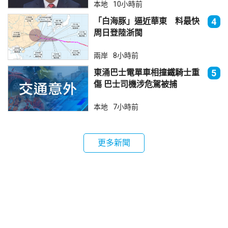
本地
10小時前
「白海豚」逼近華東 料最快
4
周日登陸浙閩
兩岸
8小時前
東涌巴士電單車相撞鐵騎士重
5
傷 巴士司機涉危駕被捕
本地
7小時前
更多新聞