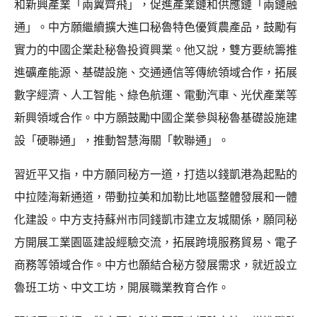
和新興產業「兩翼齊飛」，促進產業鏈和供應鏈「兩鏈融
通」。中方願繼續擴大進口秘魯特色優質農產品，鼓勵有
實力的中國企業赴秘魯投資興業。他又說，雙方要統籌推
進礦產能源、基礎設施、交通通信等傳統領域合作，拓展
數字經濟、人工智能、綠色航運、電動汽車、光伏產業等
新興領域合作。中方願鼓勵中國企業參與秘魯基礎設施建
設「硬聯通」，推動智慧海關「軟聯通」。
習近平又指，中方願同秘方一道，打造以錢凱港為起點的
中拉陸海新通道，帶動拉美和加勒比地區整體發展和一體
化建設。中方支持蘇州市同錢凱市建立友城關係，願同秘
方開展工業園區建設經驗交流，拓展跨境服務貿易、電子
商務等領域合作。中方也願結合秘方發展需求，就近設立
魯班工坊、中文工坊，開展職業教育合作。