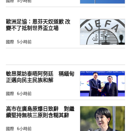
國際
5小時前
歐洲足協：恩芬天奴道歉 改
變不了抵制世界盃立場
國際
5小時前
敏昂萊訪泰晤阿努廷 稱緬甸
正邁向民主民族和解
國際
6小時前
高市在廣島原爆日致辭 對繼
續堅持無核三原則含糊其辭
國際
6小時前