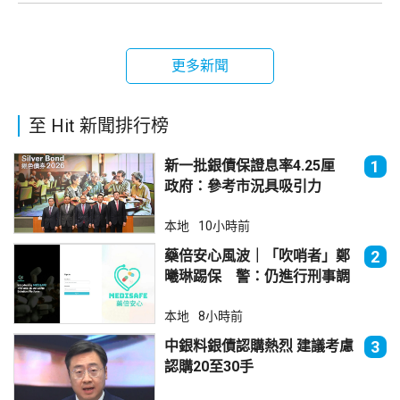
更多新聞
至 Hit 新聞排行榜
新一批銀債保證息率4.25厘
1
政府：參考市況具吸引力
本地
10小時前
藥倍安心風波｜「吹哨者」鄭
2
曦琳踢保 警：仍進行刑事調
查
本地
8小時前
中銀料銀債認購熱烈 建議考慮
3
認購20至30手