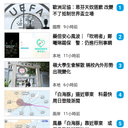
歐洲足協：恩芬天奴道歉 改變
1
不了抵制世界盃立場
國際
9小時前
藥倍安心風波｜「吹哨者」鄭
2
曦琳踢保 警：仍進行刑事調
查
本地
11小時前
嶺大學生會解散 稱校內外形勢
3
出現變化
本地
6小時前
「白海豚」逼近華東 料最快
4
周日登陸浙閩
兩岸
11小時前
風暴「白海豚」靠近華東 或
5