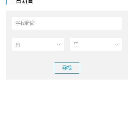
昔日新聞
尋找