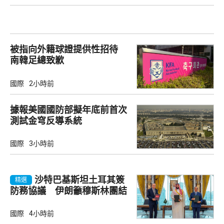
被指向外籍球證提供性招待
南韓足總致歉
國際
2小時前
據報美國國防部擬年底前首次
測試金穹反導系統
國際
3小時前
沙特巴基斯坦土耳其簽
精選
防務協議 伊朗籲穆斯林團結
國際
4小時前