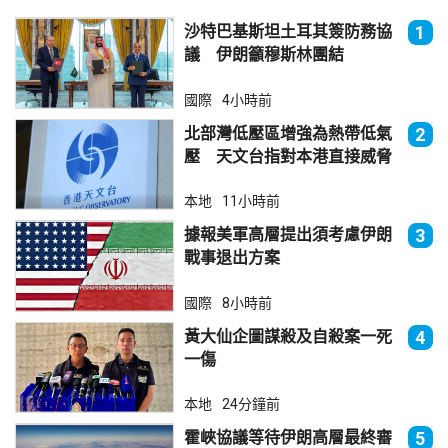
沙特巴基斯坦土耳其簽防務協
1
議 伊朗籲穆斯林團結
國際
4小時前
北部灣低壓區增強為熱帶低氣
2
壓 天文台指對本港直接威脅
不大
本地
11小時前
據報美軍高層提出須考慮伊朗
3
戰事退出方案
國際
8小時前
黃大仙企圖謀殺及自殺案一死
4
一傷
本地
24分鐘前
霍峽協議等待伊朗高層最終審
5