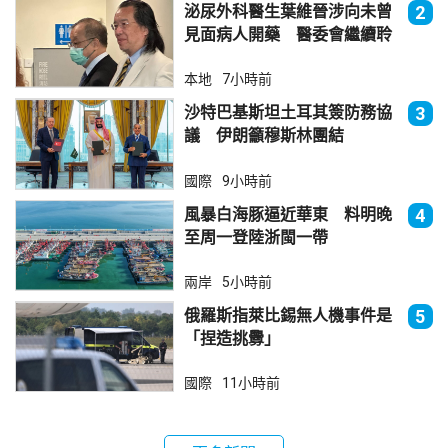
泌尿外科醫生葉維晉涉向未曾
2
見面病人開藥 醫委會繼續聆
訊
本地
7小時前
沙特巴基斯坦土耳其簽防務協
3
議 伊朗籲穆斯林團結
國際
9小時前
風暴白海豚逼近華東 料明晚
4
至周一登陸浙閩一帶
兩岸
5小時前
俄羅斯指萊比錫無人機事件是
5
「捏造挑釁」
國際
11小時前