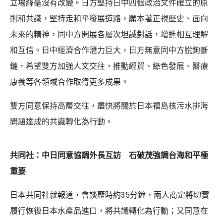
立場絲毫沒有改變。日方堅持日中四個政治文件確立的原
則和共識，堅持走和平發展道路，願本著正視歷史、面向
未來的精神，同中方開展各層次坦誠對話，增進相互理解
和互信。日中經濟合作潛力巨大，日方無意同中方脫鉤斷
鏈，希望雙方加強人文交往，推動經貿、綠色發展、醫療
康養等各領域合作取得更多成果。
雙方同意保持高層交往，盡快將關於日本福島核污水排海
問題達成的共識轉化為行動。
共同社：中日同意協調外長互訪 石破茂強調台海和平極
重要
日本共同社就報道，會談歷時約35分鐘，兩人商定將切實
履行恢復日本水產品進口，將共識轉化為行動；又同意在