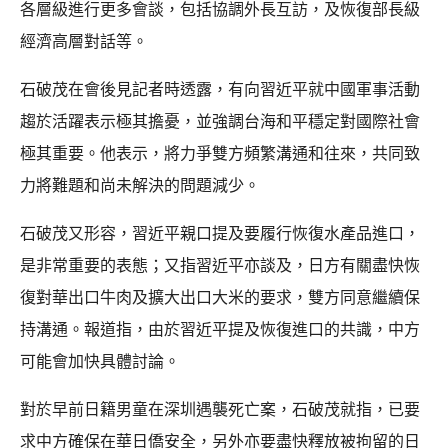
各層級進行更多會談，包括協調外長互訪，及恢復部長級
經濟高層對話等。
石破茂在會後見記者時透露，有向習近平就中國軍事活動
趨於活躍表示極其擔憂，並強調台海和平穩定對國際社會
極其重要。他表示，將力爭雙方頻繁溝通和往來，共同致
力將難題和尚未解決的問題減少。
石破茂又形容，習近平親口提及要履行恢復水產品進口，
是非常重要的表態；又指習近平亦談及，日方有關盡快恢
復對華出口牛肉及擴大出口大米的要求，雙方同意繼續保
持溝通。報道指，由於習近平提及恢復進口的共識，中方
可能會加快具體討論。
對於早前日籍男童在深圳遇襲死亡案，石破茂就指，已要
求中方確保在華日僑安全，另外亦要盡快釋放被拘留的日