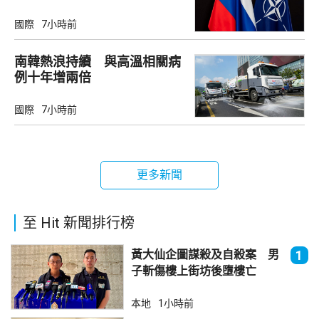
禦
國際
7小時前
南韓熱浪持續 與高溫相關病
例十年增兩倍
國際
7小時前
更多新聞
至 Hit 新聞排行榜
黃大仙企圖謀殺及自殺案 男
1
子斬傷樓上街坊後墮樓亡
本地
1小時前