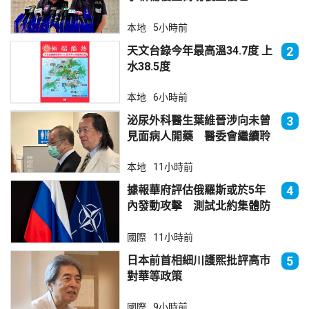
本地
5小時前
天文台錄今年最高溫34.7度 上
2
水38.5度
本地
6小時前
泌尿外科醫生葉維晉涉向未曾
3
見面病人開藥 醫委會繼續聆
訊
本地
11小時前
據報華府評估俄羅斯或於5年
4
內發動攻擊 測試北約集體防
禦
國際
11小時前
日本前首相細川護熙批評高市
5
對華等政策
國際
9小時前