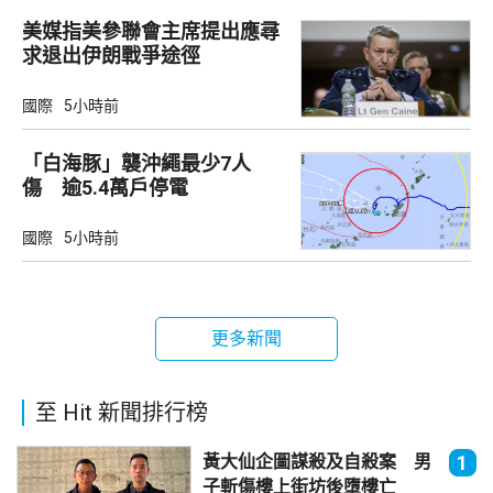
美媒指美參聯會主席提出應尋
求退出伊朗戰爭途徑
國際
5小時前
「白海豚」襲沖繩最少7人
傷 逾5.4萬戶停電
國際
5小時前
更多新聞
至 Hit 新聞排行榜
黃大仙企圖謀殺及自殺案 男
1
子斬傷樓上街坊後墮樓亡