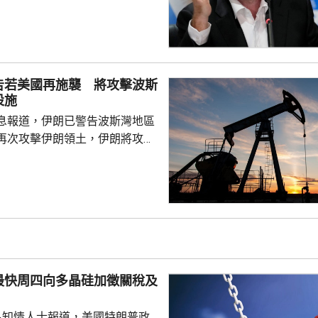
會議，與會的包括秘書長格拉夫
管理委員會成員，會後聲明重申
「全力支持」，提及出售賽事股
下錯誤，相關程序本應用不同的
致函國際足協理事會和各個成員
告若美國再施襲 將攻擊波斯
承諾會確保類似事件不再發生。
設施
國際足協進行管治改...
息報道，伊朗已警告波斯灣地區
再次攻擊伊朗領土，伊朗將攻擊
區的重要能源基礎設施，作為報
美國總統特朗普上星期二威脅攻
網絡與基礎設施後，伊朗透過密
接觸，向波斯灣國家傳達有關警
、卡塔爾外長，以及巴基斯坦陸
。據報阿拉格齊呼籲美國的波斯
最快周四向多晶硅加徵關稅及
們對特朗普的影響力，勸...
名知情人士報道，美國特朗普政