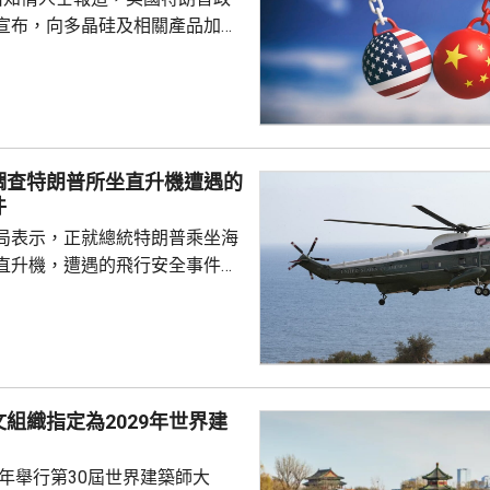
宣布，向多晶硅及相關產品加徵
並對多晶硅、晶圓、電池及組件，
定最低進口價格。 多晶硅是
導體的關鍵原材料，華府的行動
國，以保護美國的多晶硅業界。
白宮都未對報道置評。
調查特朗普所坐直升機遭遇的
件
局表示，正就總統特朗普乘坐海
直升機，遭遇的飛行安全事件進
前往安德魯斯聯合基地，再轉乘
前往洛杉磯。根據飛行安全規
機起飛前，距離白宮不遠的列根
場，空管人員應禁止其他飛機在
組織指定為2029年世界建
當時有一架客機幾乎同特朗普的
飛。而聯邦航空局規定，飛機之
9年舉行第30屆世界建築師大
英里的水平距離以及50...