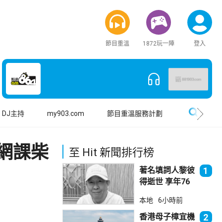
節目重溫
1872玩一陣
登入
搜尋
DJ主持
my903.com
節目重溫服務計劃
網課柴
至 Hit 新聞排行榜
著名填詞人黎彼
1
得逝世 享年76
歲
本地
6小時前
香港母子樟宜機
2