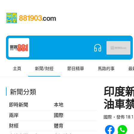
主頁
新聞/財經
節目精華
馬路的事
最
印度
新聞分類
油車
即時新聞
本地
兩岸
國際
國際
發佈 18.1
Share to Face
Share t
財經
體育