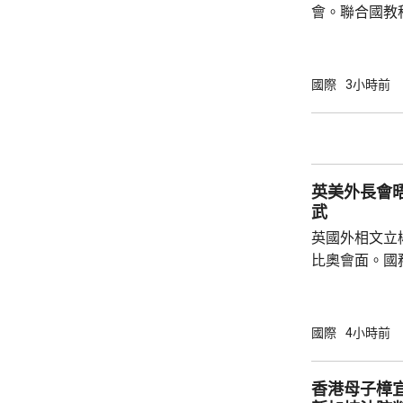
會。聯合國教
委員會推薦，
都」。 教科文組織表示，北京擁有豐富的建築
遺產，與面向
國際
3小時前
藉兩者有機結
京卓爾不群的
向未來的發展
話，深入探討
英美外長會晤 同意要確保伊朗無法
後代守護人類共
武
英國外相文立
比奧會面。國
在自身安全發
確保霍爾木茲
法研發或獲得核武。 今次是文
國際
4小時前
上月在菲律賓
兩人第二次會
香港母子樟宜
立彬，此行亦