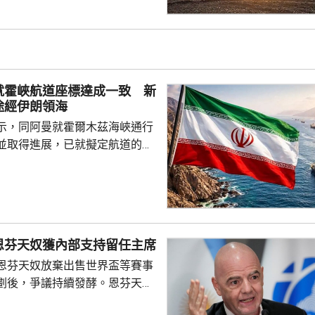
在西部沃羅涅日州，部署一支規
屬於北韓人民軍112飛彈旅的部
羅斯提供了40枚KN-23和KN-
朝雙方下月將召開高級別會談，確
案和提供的導彈總數。消息人士
就霍峽航道座標達成一致 新
悉相關...
途經伊朗領海
示，同阿曼就霍爾木茲海峽通行
並取得進展，已就擬定航道的地
致，起草聯合聲明已進入終審階
某些第三方不作出阻撓。發言人
伊朗同阿曼達成的任何協議，並
戰略水道的安全，指導致海峽不
素仍然存在，包括美國對伊朗的
恩芬天奴獲內部支持留任主席
及其他針對伊朗及其利益的侵略
恩芬天奴放棄出售世界盃等賽事
分會途經伊
劃後，爭議持續發酵。恩芬天奴
伊朗副外長加里巴巴迪表示，...
摩洛哥