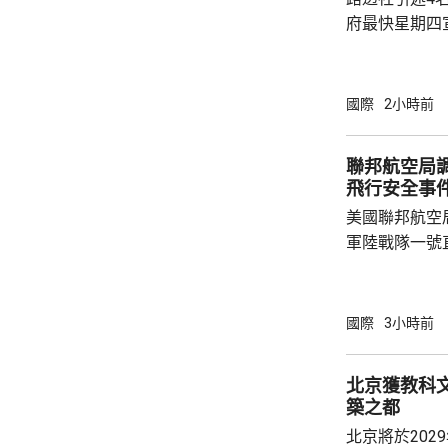
府最快星期四
15%關稅，
以及太陽能板等設
太陽能板和半
國際
2小時前
相信是針對中
美國商務部與
聯邦航空局
飛行安全事
美國聯邦航空
軍陸戰隊一號
行調查。 美國傳媒報道，特朗普周二乘坐直升
機離開白宮，
空軍一號專機
國際
3小時前
定，他的直升
華盛頓國家機
北京獲教科文
附近飛行，但
築之都
直升機同時起
北京將於202
間必須保持1.5