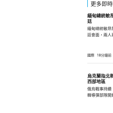
更多即時
緬甸總統敏
廷
緬甸總統敏昂
廷會面，兩人
將是敏昂萊繼
出訪的第四個國家。 自從緬甸軍
發動政變推翻
國際
18分鐘前
加東盟會議。
來，一直尋求
日前重申，泰
烏克蘭指北
新接觸政策，
西部地區
促緬方遵守東盟
俄烏戰事持續
韓導彈部隊開
配備最多12
打擊烏克蘭。 路透社引述烏克蘭情報總局報