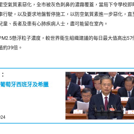
里空氣質素惡化，全市被灰色刺鼻的濃霧覆蓋，當局下令學校即
車行駛，以及要求地盤暫停施工，以防空氣質素進一步惡化，直
兒童、長者及患有心肺疾病人士，盡可能留在室內。
PM2.5懸浮粒子濃度，較世界衛生組織建議的每日最大值高出5
值約39倍。
：
葡萄牙西班牙及希臘
024