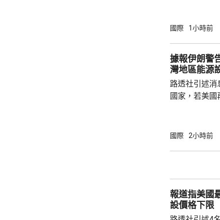
召開緊急危機
斯特倫和其他
對恩芬天奴的
國際
1小時前
權的計劃是犯
方式處理，已
據報伊朗警
協會道歉，並
灣地區能源
歐洲聯賽聯盟促
路透社引述消
國家，若美國
整個波斯灣地
復。報道指，
擊伊朗的能源
國際
2小時前
集的高層外交
告。 報道又指，伊朗外長阿拉格齊已與沙特阿
拉伯、土耳其
軍參謀長交談
報道指美國
灣盟友，運用他
設價格下限
路透社引述4