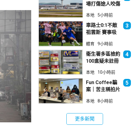
場打傷途人咬傷
警員 被新加坡
本地
5小時前
法院判囚
車路士0:1不敵
3
祖雲斯 賽事吸
引逾4.8萬球迷
體育
9小時前
入場
衞生署多區檢約
4
100盒疑未註冊
日本止痛藥 警
本地
10小時前
拘38歲男子
Fun Coffee騙
5
案｜苦主稱拍片
後遭遊說投資
本地
8小時前
立法會議員倡加
強保障
更多新聞