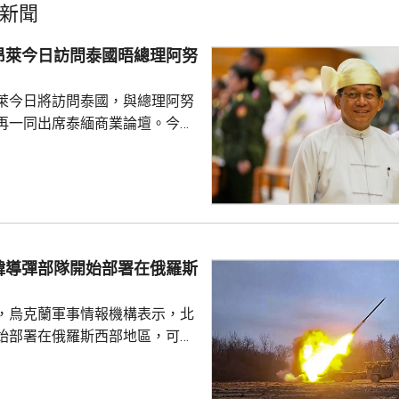
新聞
昂萊今日訪問泰國晤總理阿努
萊今日將訪問泰國，與總理阿努
再一同出席泰緬商業論壇。今次
訪問中國、印度及老撾後，近月
方在2021年
民選政府後，緬甸一直被禁止參
分析指敏昂萊自4月出任總統以
國際認可。不過泰國總理阿努廷
國對緬甸採取審慎及校準式的重
韓導彈部隊開始部署在俄羅斯
除了保持兩國的溝通渠道，亦敦
主導的和平倡議，這點...
，烏克蘭軍事情報機構表示，北
始部署在俄羅斯西部地區，可能
0枚彈道導彈和6套發射裝置，用作