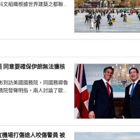
科文組織根據世界建築之都聯合
指定北京為2029年「世界建築之
未來的城市可持續發展願景，憑
合的傑出能力而獲此稱號。而北
建築遺產、蓬勃的城市轉型、面
願景，必將激發新一輪國際對
建築在提升人民生活質素，以及
獲核
同遺產方面所發揮的...
彬到訪美國國務院，同國務卿魯
務院發聲明指，兩人討論了歐洲
揮更大作用的重要性，並同意要
海峽安全通行，以及伊朗永遠無
立杉同魯比奧繼
出席東盟會議期間短暫會晤後，
面。兼任世界銀行英國理事的文
機場打傷途人咬傷警員 被
會同世銀行長彭安杰會晤。