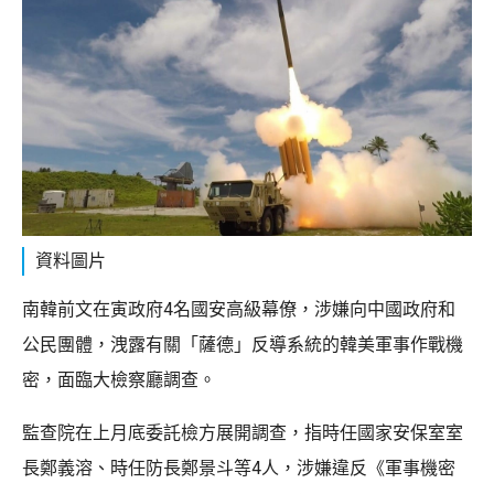
資料圖片
南韓前文在寅政府4名國安高級幕僚，涉嫌向中國政府和
公民團體，洩露有關「薩德」反導系統的韓美軍事作戰機
密，面臨大檢察廳調查。
監查院在上月底委託檢方展開調查，指時任國家安保室室
長鄭義溶、時任防長鄭景斗等4人，涉嫌違反《軍事機密