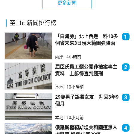
更多新聞
至 Hit 新聞排行榜
「白海豚」北上西進 料10多
1
個省未來3日現大範圍強降雨
兩岸
4小時前
屈臣氏員工籲公開非禮案事主
2
資料 上訴得直判緩刑
本地
10小時前
29歲男子誤殺女友 判囚3年9
3
個月
本地
10小時前
俄羅斯韃靼斯坦共和國遭無人
4