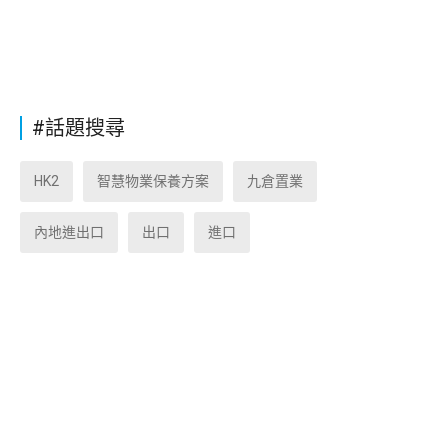
#話題搜尋
HK2
智慧物業保養方案
九倉置業
內地進出口
出口
進口