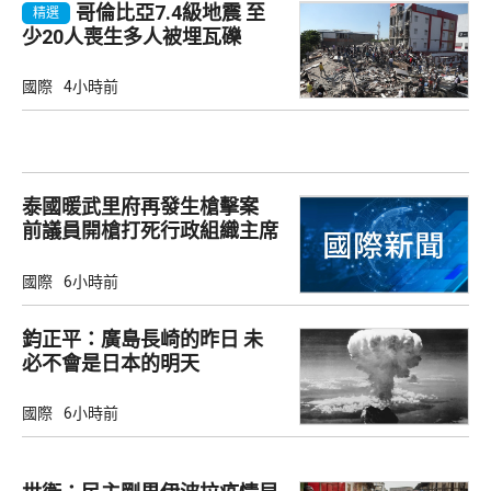
哥倫比亞7.4級地震 至
精選
少20人喪生多人被埋瓦礫
國際
4小時前
泰國暖武里府再發生槍擊案
前議員開槍打死行政組織主席
國際
6小時前
鈞正平：廣島長崎的昨日 未
必不會是日本的明天
國際
6小時前