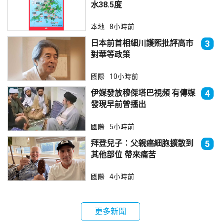
水38.5度
本地
8小時前
日本前首相細川護熙批評高市
3
對華等政策
國際
10小時前
伊媒發放穆傑塔巴視頻 有傳媒
4
發現早前曾播出
國際
5小時前
拜登兒子：父親癌細胞擴散到
5
其他部位 帶來痛苦
國際
4小時前
更多新聞