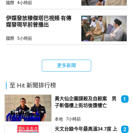
國際
4小時前
伊媒發放穆傑塔巴視頻 有傳
媒發現早前曾播出
國際
5小時前
更多新聞
至 Hit 新聞排行榜
黃大仙企圖謀殺及自殺案 男
1
子斬傷樓上街坊後墮樓亡
本地
7小時前
天文台錄今年最高溫34.7度 上
2