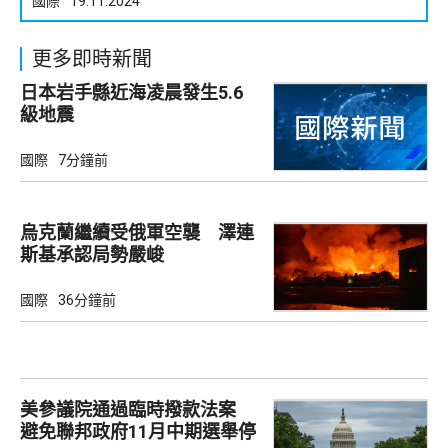
國際
19.11.2024
更多即時新聞
日本岩手縣近海凌晨發生5.6
級地震
國際
7分鐘前
烏克蘭繼續受俄軍空襲 澤連
斯基承認局勢嚴峻
國際
36分鐘前
美參議院通過臨時撥款法案
避免聯邦政府11月中期選舉停