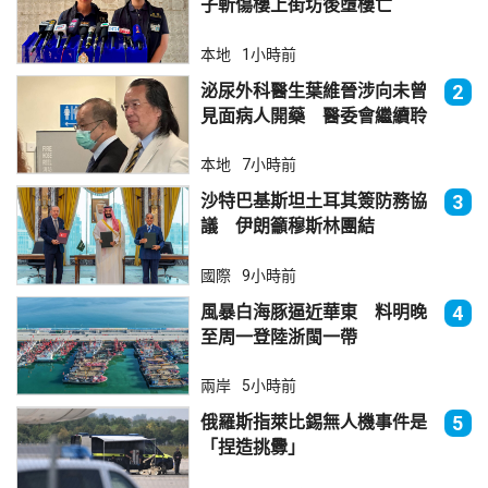
子斬傷樓上街坊後墮樓亡
本地
1小時前
泌尿外科醫生葉維晉涉向未曾
2
見面病人開藥 醫委會繼續聆
訊
本地
7小時前
沙特巴基斯坦土耳其簽防務協
3
議 伊朗籲穆斯林團結
國際
9小時前
風暴白海豚逼近華東 料明晚
4
至周一登陸浙閩一帶
兩岸
5小時前
俄羅斯指萊比錫無人機事件是
5
「捏造挑釁」