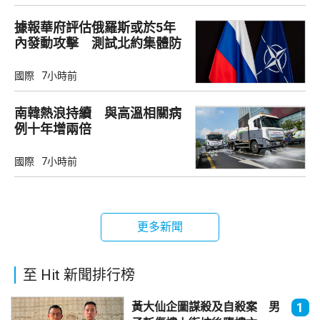
據報華府評估俄羅斯或於5年
內發動攻擊 測試北約集體防
禦
國際
7小時前
南韓熱浪持續 與高溫相關病
例十年增兩倍
國際
7小時前
更多新聞
至 Hit 新聞排行榜
黃大仙企圖謀殺及自殺案 男
1