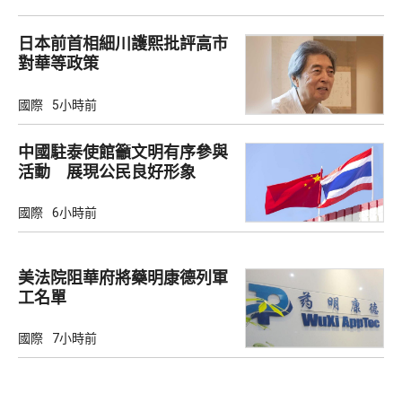
日本前首相細川護熙批評高市
對華等政策
國際
5小時前
中國駐泰使館籲文明有序參與
活動 展現公民良好形象
國際
6小時前
美法院阻華府將藥明康德列軍
工名單
國際
7小時前