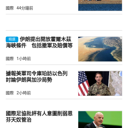
國際
44分鐘前
伊朗提出開放霍爾木茲
精選
海峽條件 包括撤軍及賠償等
國際
1小時前
據報美軍司令庫珀訪以色列
討論伊朗與加沙局勢
國際
2小時前
國際足協批評有人意圖削弱恩
芬天奴管治