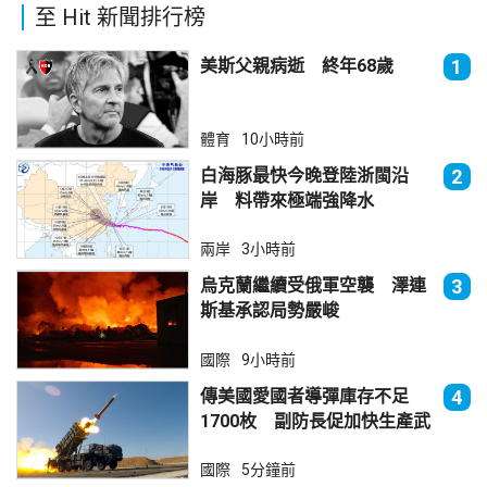
至 Hit 新聞排行榜
美斯父親病逝 終年68歲
1
體育
10小時前
白海豚最快今晚登陸浙閩沿
2
岸 料帶來極端強降水
兩岸
3小時前
烏克蘭繼續受俄軍空襲 澤連
3
斯基承認局勢嚴峻
國際
9小時前
傳美國愛國者導彈庫存不足
4
1700枚 副防長促加快生產武
器
國際
5分鐘前