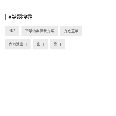
#話題搜尋
HK2
智慧物業保養方案
九倉置業
內地進出口
出口
進口