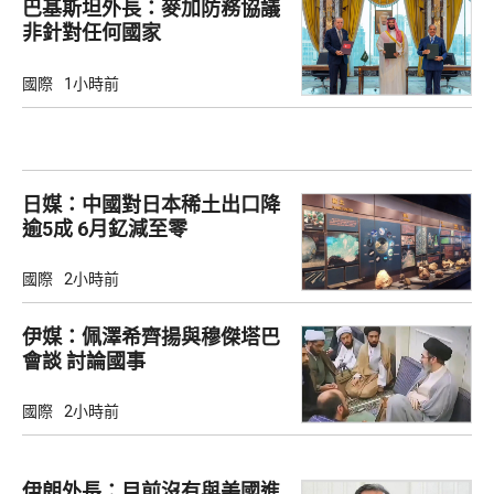
巴基斯坦外長：麥加防務協議
非針對任何國家
國際
1小時前
日媒：中國對日本稀土出口降
逾5成 6月釔減至零
國際
2小時前
伊媒：佩澤希齊揚與穆傑塔巴
會談 討論國事
國際
2小時前
伊朗外長：目前沒有與美國進