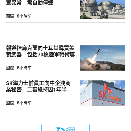
置異常 需自動停運
國際
8小時前
報道指烏克蘭向土耳其購買美
製武器 包括70枚陸軍戰術導
彈
國際
8小時前
SK海力士前員工向中企洩商
業秘密 二審維持囚1年半
國際
8小時前
更多新聞