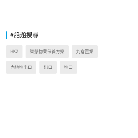
#話題搜尋
HK2
智慧物業保養方案
九倉置業
內地進出口
出口
進口