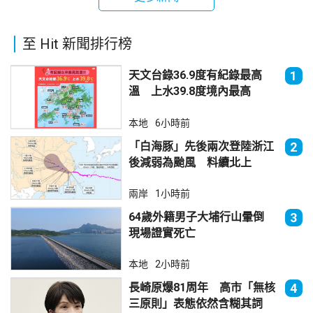
至 Hit 新聞排行榜
天文台錄36.9度有紀錄最高
1
溫 上水39.8度境內最高
本地
6小時前
「白海豚」先後兩次登陸浙江
2
後減弱為颱風 料續北上
兩岸
1小時前
64歲外籍男子大埔行山暈倒
3
現場證實死亡
本地
2小時前
長崎原爆81周年 高市「無核
4
三原則」表態依然含糊其詞