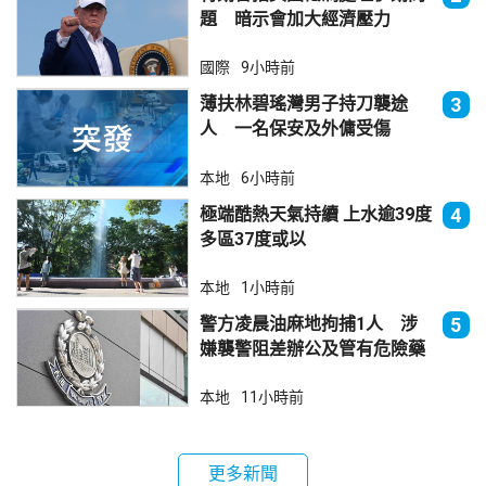
題 暗示會加大經濟壓力
國際
9小時前
薄扶林碧瑤灣男子持刀襲途
3
人 一名保安及外傭受傷
本地
6小時前
極端酷熱天氣持續 上水逾39度
4
多區37度或以
本地
1小時前
警方凌晨油麻地拘捕1人 涉
5
嫌襲警阻差辦公及管有危險藥
物
本地
11小時前
更多新聞