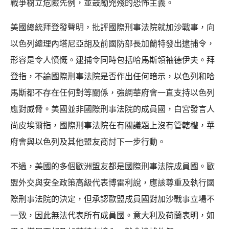
戰爭樹立危險先例，並鼓勵兇殘的恐怖主義。
美國總統拜登發聲明，批評國際刑事法院就加沙戰事，向
以色列總理內塔尼亞胡及前國防部長加蘭特發出逮捕令，
形容是令人憤慨。逮捕令同時包括哈馬斯領袖德伊夫。拜
登指，不論國際刑事法院是否作出任何暗示，以色列和哈
馬斯都不存在任何對等關係，強調華府會一直支持以色列
應對威脅。美國並非國際刑事法院的成員國，白宮發言人
尚皮埃爾指，國際刑事法院在有關議題上沒有管轄權，華
府會與以色列及其他盟友商討下一步行動。
不過，美國的多個歐洲盟友都是國際刑事法院成員國。歐
盟外交與安全政策高級代表博雷利說，應該尊重及執行國
際刑事法院的決定，但承認歐盟成員國對加沙戰事立場不
一致，因此無法代表所有成員國。意大利及荷蘭表明，如