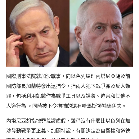
國際刑事法院就加沙戰事，向以色列總理內塔尼亞胡及前
國防部長加蘭特發出逮捕令，指兩人犯下戰爭罪及反人類
罪，包括利用飢餓作為戰爭工具以及謀殺、迫害和其他不
人道行為 。同時被下令拘捕的還有哈馬斯領袖德伊夫。
內塔尼亞胡指控罪荒謬虛假，聲稱沒有什麼比以色列在加
沙發動戰爭更正義。加蘭特說，有關決定為自衛權和道德