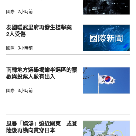
國際
2小時前
泰國暖武里府再發生槍擊案
2人受傷
國際
3小時前
南韓地方選舉揭逾半選區的票
數與投票人數有出入
國際
3小時前
風暴「燦鴻」迫近關東 或登
陸後再橫向貫穿日本