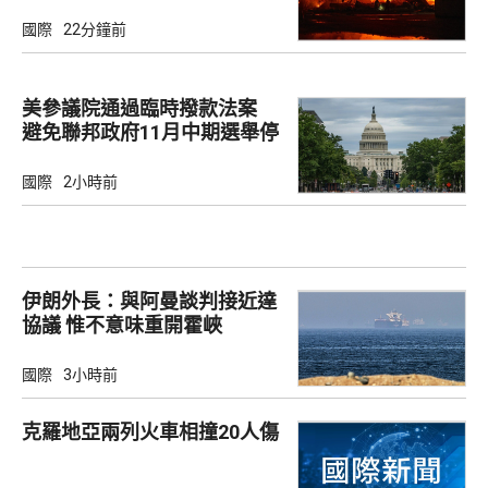
國際
22分鐘前
美參議院通過臨時撥款法案
避免聯邦政府11月中期選舉停
擺
國際
2小時前
伊朗外長：與阿曼談判接近達
協議 惟不意味重開霍峽
國際
3小時前
克羅地亞兩列火車相撞20人傷