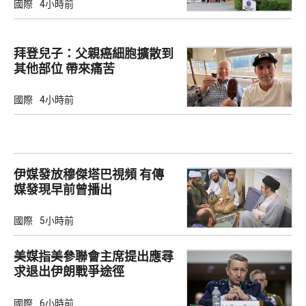
國際
4小時前
拜登兒子：父親癌細胞擴散到
其他部位 帶來痛苦
國際
4小時前
伊媒發放穆傑塔巴視頻 有傳
媒發現早前曾播出
國際
5小時前
美媒指美參聯會主席提出應尋
求退出伊朗戰爭途徑
國際
6小時前