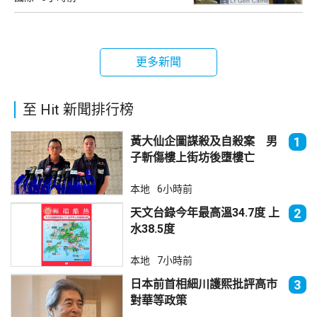
更多新聞
至 Hit 新聞排行榜
黃大仙企圖謀殺及自殺案 男
1
子斬傷樓上街坊後墮樓亡
本地
6小時前
天文台錄今年最高溫34.7度 上
2
水38.5度
本地
7小時前
日本前首相細川護熙批評高市
3
對華等政策