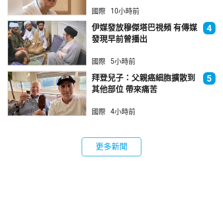
國際
10小時前
伊媒發放穆傑塔巴視頻 有傳媒
4
發現早前曾播出
國際
5小時前
拜登兒子：父親癌細胞擴散到
5
其他部位 帶來痛苦
國際
4小時前
更多新聞