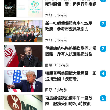
曦琳踢保 警：仍進行刑事調
查
本地
3小時前
新一批銀債保證息率4.25厘
2
政府：參考市況具吸引力
本地
5小時前
伊朗總統指聯絡穆傑塔巴非常
3
困難 斥有人試圖製造分裂
國際
10小時前
特朗普稱美國擁大量彈藥 正
4
追捕叛國「洩密者」
國際
8小時前
屯馬綫信號設備中午一度故
5
障 服務受阻約2小時恢復