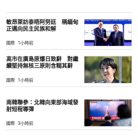
敏昂萊訪泰晤阿努廷 稱緬甸
正邁向民主民族和解
國際
1小時前
高市在廣島原爆日致辭 對繼
續堅持無核三原則含糊其辭
國際
1小時前
南韓聯參：北韓向東部海域發
射短程導彈
國際
3小時前