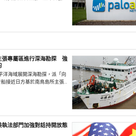
全公司、派拓（Palo Alto
s）在華銷售產品啟動網絡安全審查。
障關鍵信息基礎設施安全穩定運
安全風險隱患，維護國家安全，
全法》及《網絡安全法》，對派
查。 商務部昨日宣布對
反制措施，包括加強無人機相關
主張專屬區進行深海勘探 強
...
的
平洋海域展開深海勘探，派「向
考船接近日方基於南鳥島所主張
。被問到中方是否計劃在太平洋
的稀土資源，中國外交部發言人
中方開展的海洋科研活動服務是
格遵守國際法規定，旨在提升全
科學認知、促進國際社會整體利
美執法部門加強對話持開放態
劍強調，中國一貫奉行防禦性國