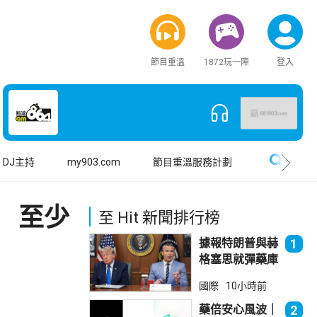
節目重溫
1872玩一陣
登入
搜尋
DJ主持
my903.com
節目重溫服務計劃
 至少
至 Hit 新聞排行榜
據報特朗普與赫
1
格塞思就彈藥庫
存問題爭執
國際
10小時前
藥倍安心風波｜
2