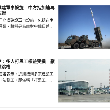
對日本的核保護、圖謀突破「無
洋建軍事設施 中方指加速再
相官邸高官甚至叫囂謀...
佐證
洋島嶼建設軍事設施，包括在南
導彈，聲稱是為應對中俄日益頻
。中國外交部發言人林劍批評日
加速再軍事化的又一佐證，敦促
抹黑，切實反躬自省，認真汲取
在錯誤道路越走越遠。 林劍
日本肆意侵略擴張，犯下滔天罪
館：多人打黑工權益受損 籲
國和世界帶來深重災難，時至今
惑跳槽
省歷史，還故技重施，不斷炮製
使館表示，近期接到多宗建築工
虛假敘事，掩蓋持續強軍擴...
非法務工，即俗稱「打黑工」，
侵害的案件報告，提醒在當地的
嚴格遵守中國和以色列勞務合作
地法律規定，簽訂正規勞務合
應保險，持有效工作簽證合法務