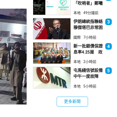
「吹哨者」鄭曦
琳踢保 警：仍
本地
49分鐘前
進行刑事調查
伊朗總統指聯絡
3
穆傑塔巴非常困
難 斥有人試圖
國際
7小時前
製造分裂
新一批銀債保證
4
息率4.25厘 政
府：參考市況具
本地
2小時前
吸引力
屯馬綫信號設備
5
中午一度故障
服務受阻約2小
本地
5小時前
時恢復
更多新聞