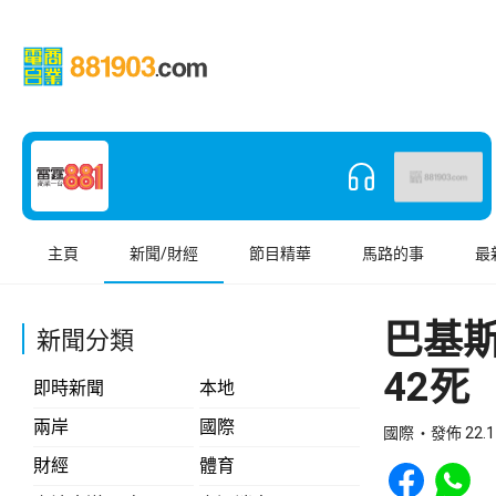
主頁
新聞/財經
節目精華
馬路的事
最
巴基
新聞分類
42死
即時新聞
本地
兩岸
國際
國際
發佈 22.1
Share to Face
Share t
財經
體育