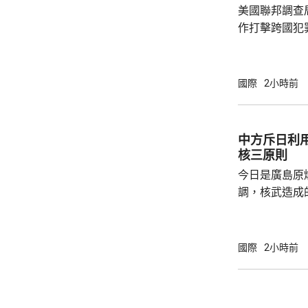
美國聯邦調查
防政策，中國軍
作打擊跨國犯
調，中方對與
放態度，願意
神，與美方開
國際
2小時前
展開聯合抓捕
詢問。
中方斥日利
核三原則
今日是廣島原
調，核武造成
爆的特定背景
略擴張的教訓必須警鐘
右翼勢力長期
國際
2小時前
受害者」身份
本侵略周邊國
脫侵略罪責，