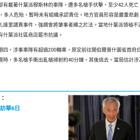
部有載著什葉派穆斯林的車隊，遭多名槍手伏擊，至少42人死亡
傷，多人危殆，暫時未有組織承認責任。地方官員形容是嚴重悲劇
札達里譴責事件，強調會將肇事者繩之於法。當地什葉派領袖不
有什葉派社區商店罷市抗議。
期四，涉事車隊有超過200輛車，原定前往開伯爾普什圖省首府
境時，多名槍手衝出亂槍掃射約40分鐘，其後逃去。當局估計涉
：
訪華6日