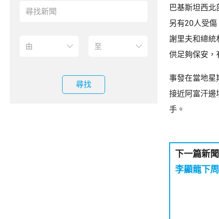
巴基斯坦西北
另有20人受
謝里夫和總統
供足夠保安，
事發在當地星
尋找
接近阿富汗邊
手。
下一篇新聞
李顯龍下周