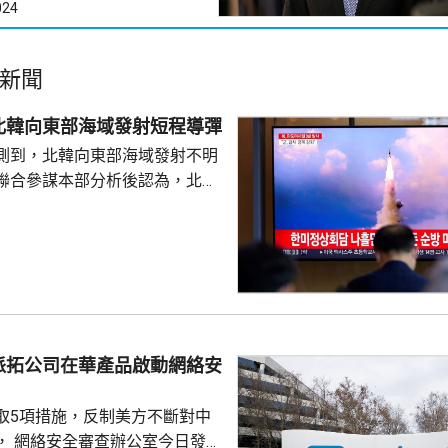
024
新聞
北韓向東部海域發射短程導彈
測到，北韓向東部海域發射不明
聯合參謀本部分析後認為，北韓
導彈，加強監視警戒，並與美日
導彈的信息，保持戒備態勢。 今
42日再度發射彈道導彈，也是今
0次。美國與南韓今個月將舉行戰
自由護盾」聯合軍演，分析認
試射導彈是向美韓表達不滿，並
。
派拓公司在華產品啟動網絡安
取5項措施，反制美方不斷對中
， 網絡安全審查辦公室今日發公