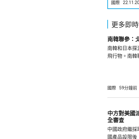
國際
22.11.2
更多即時
南韓聯參：
南韓和日本探
飛行物。南韓
發射短程彈道
共享北韓彈道
次是北韓時隔
年以來的第1
國際
59分鐘前
區級的「乙支
為，北韓今次
展示軍事威懾
中方對美國
全審查
中國政府繼採
國產品設限後