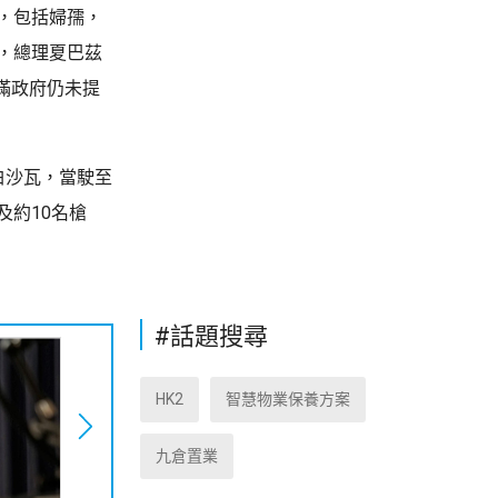
，包括婦孺，
，總理夏巴茲
滿政府仍未提
白沙瓦，當駛至
及約10名槍
#話題搜尋
HK2
智慧物業保養方案
九倉置業