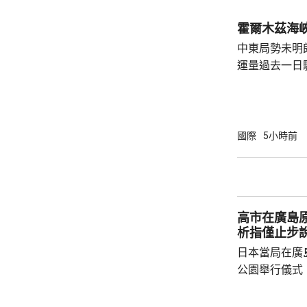
工，踏實賺錢
和高薪誘惑，輕易跳槽。
霍爾木茲海
注以色列方面
中東局勢未明
越嚴厲的清理整
運量過去一日
周三只有2艘
日的8艘。曼
懸掛巴哈馬旗
的20艘。 報道指，伊朗戰事2月開始前，每日
國際
5小時前
約有130至1
德海峽就每日
密切的胡塞武
施海上封鎖，回
高市在廣島原
析指僅止步
日本當局在廣
公園舉行儀式
首相高市早苗
經歷原爆的國