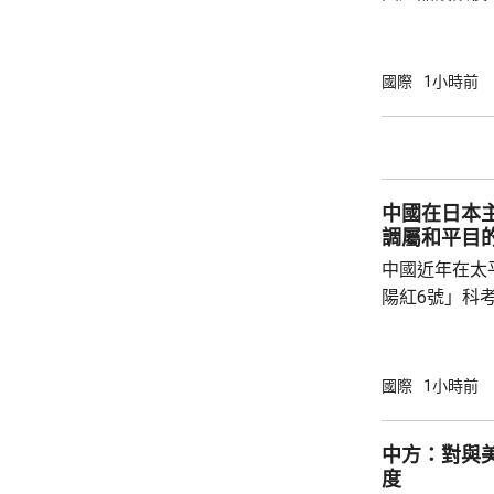
告，對美國網絡安
Network
公告指，為保
國際
1小時前
行，防範網絡
依據《國家安
拓產品實施網絡安全審
美國採取5項
中國在日本
兩用物項對出口管
調屬和平目
中國近年在太
陽紅6號」科
的專屬經濟區
海底開採潛在
林劍回應說，
國際
1小時前
和平目的，嚴
人類對海洋的
中方：對與
益。 至於中國航母「遼寧艦」去年6月進入太
度
平洋區域，林