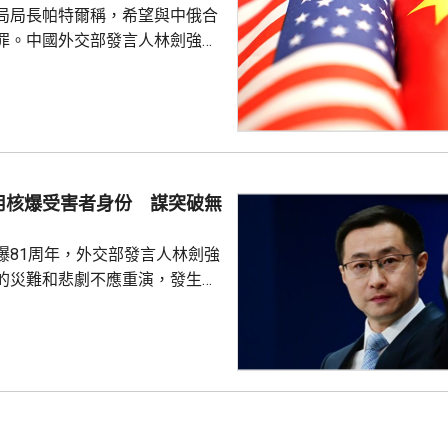
局局長帕特爾稱，希望與中俄合
艦在有關海域活動完全符...
罪。中國外交部發言人林劍強
美國執法部門加強對話溝通持開
繼續本著平等、尊重和互惠精
展執法領域合作。至於雙方是否
行動和人員交流，要向主管部門
用核爆受害者身份 謀突破無
爆81周年，外交部發言人林劍強
的災難和悲劇不應重演，發生核
更應反思銘記，日本軍國主義侵
長鳴。 林劍批評，日本
篡改歷史事實，政治利用「核爆
標籤博取國際同情，刻意淡化日
家造成數千萬人民傷亡，妄圖洗
執政當局近來更企圖整軍擴武，