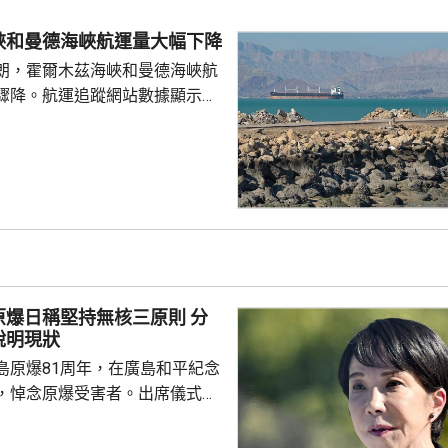
，切勿輕信不法分子的虛假宣傳
 使館呼籲，要特別關
峽和曼德海峽航運量大幅下降
對「打黑工」行為，正採取越來
朗，霍爾木茲海峽和曼德海峽航
頓和打擊，凡被查處者均會...
驟降。航運追蹤網站數據顯示，
船通過霍爾木茲海峽，少過前一
德海峽方面，數據顯示，只有1艘
的散裝貨船通過，遠少於前一日
40艘船通過霍爾木茲海峽，而曼
有60至70艘船過航。與伊朗關係
裝，上月在紅海對沙特阿拉伯實
應沙特發動...
爆日稱堅持無核三原則 分
說明現狀
島原爆81周年，在廣島和平紀念
，悼念原爆受害者。出席儀式的
致辭時指，日本作為世界上唯一
家，肩負為實現無核武世界而不