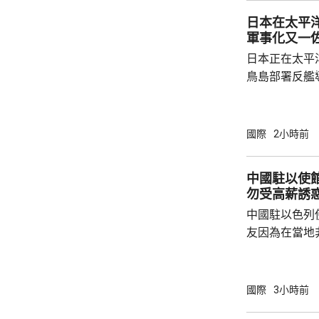
尋求美國強化
日本在太平
核三原則」，首
軍事化又一
日本正在太平
鳥島部署反艦
繁的軍事行動
方有關行徑是
日方停止造謠
國際
2小時前
歷史教訓，不要
說，二戰時期
中國駐以使
行，為亞洲鄰
勿受高薪誘
日不僅拒絕反
中國駐以色列
周邊國家威脅等
友因為在當地
而導致權益受
建築工人務必
政策要求和當
國際
3小時前
同，並投保相