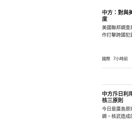
人類對海洋的
益。 至於中國航母「遼寧艦」去年6月進入太
中方：對與
平洋區域，林
度
防政策，中國軍
美國聯邦調查
作打擊跨國犯
調，中方對與
放態度，願意
神，與美方開
國際
7小時前
展開聯合抓捕
詢問。
中方斥日利
核三原則
今日是廣島原
調，核武造成
爆的特定背景
略擴張的教訓必須警鐘