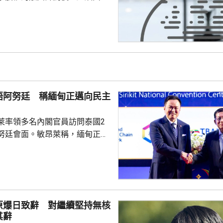
際足協領導層在摩洛哥首都拉巴
機會議，恩芬天奴承認錯誤及道
會後發聲明，重申全力支持恩芬
出售賽事股權的計劃是犯下錯
事會和211個成員協會道歉，承
發生。 歐洲足協表示，
道歉，改變不了他們抵制世界盃
晤阿努廷 稱緬甸正邁向民主
賽事的立場，他們對恩芬...
萊率領多名內閣官員訪問泰國2
努廷會面。敏昂萊稱，緬甸正重
新政府正致力恢復穩定與和平、
；外交方面，將與鄰國干固友好
與東盟建立更良好關係。阿努廷
當選總統，又指支持緬甸參與東
又見證簽署多項諒解備忘錄，涵
原爆日致辭 對繼續堅持無核
問題、流經兩國河流的水質管
其辭
等。 今次是敏昂萊繼訪