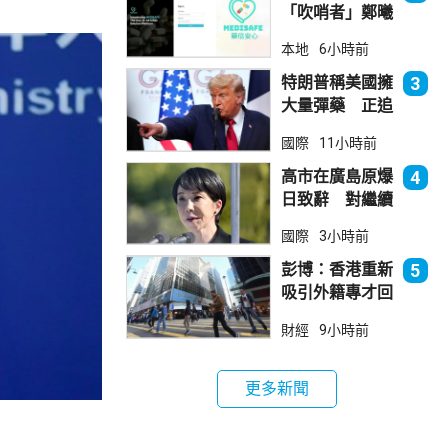
「吹哨者」鄭曦
琳踢保 警：仍
本地
6小時前
進行刑事調查
特朗普稱美國擁
3
大量彈藥 正追
捕叛國「洩密
國際
11小時前
者」
高市在廣島原爆
4
日致辭 對繼續
堅持無核三原則
國際
3小時前
含糊其辭
彭博：香港重新
5
吸引外籍專才回
流
財經
9小時前
更多新聞