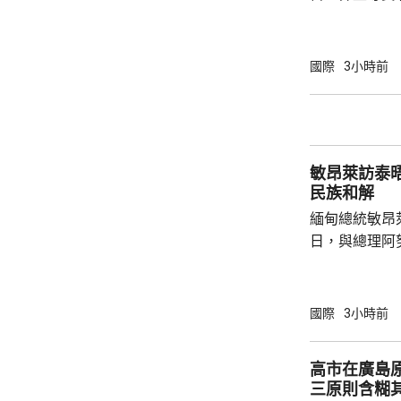
下台壓力。國
特召開緊急危
歉；國際足協
國際
3小時前
天奴，但承認
誤，已致函理
諾會確保類似事件不再
恩芬天奴作出
敏昂萊訪泰
等國際足協相關
民族和解
緬甸總統敏昂
日，與總理阿
新邁向民主，
達成民族和解
關係，並尋求
國際
3小時前
就祝賀敏昂萊
盟事務。兩人
高市在廣島
蓋緬甸籍勞工
三原則含糊
理，以及太空觀測技術