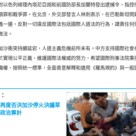
對以色列總理內塔尼亞胡和前國防部長加蘭特發出逮捕令，指控
類罪和戰爭罪。在北京，外交部發言人林劍表示，在巴勒斯坦問
義一邊，反對一切違反國際法包括國際人道法的行為，譴責任何
做法。
加沙衝突持續延宕，人道主義危機前所未有。中方支持國際社會
於實現公平正義、維護國際法權威的努力，希望國際刑事法院秉
職權，按照統一標準，全面善意解釋和適用《羅馬規約》與一般
：
再度否決加沙停火決議草
政治算計