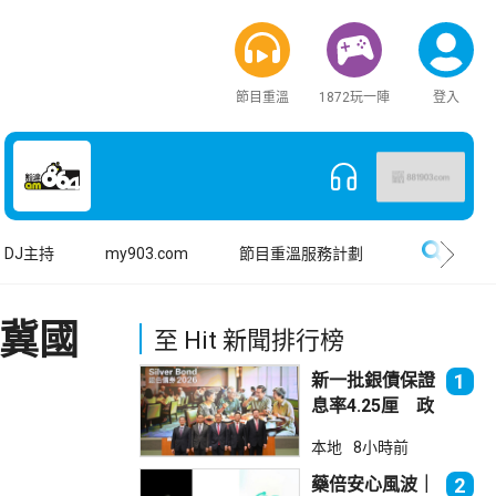
節目重溫
1872玩一陣
登入
搜尋
DJ主持
my903.com
節目重溫服務計劃
 冀國
至 Hit 新聞排行榜
新一批銀債保證
1
息率4.25厘 政
府：參考市況具
本地
8小時前
吸引力
藥倍安心風波｜
2