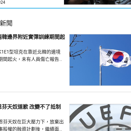
024
新聞
兩韓邊界附近實彈訓練期間起
K1E1型坦克在靠近北韓的邊境
期間起火，未有人員傷亡報告。
抱川市、距離兩韓邊界25公里一
，出事坦克來自第五軍團第五裝
成射擊訓練、前往集結地點途中
動力艙開始蔓延，全車其後陷入
，其他坦克發現後隨即通知車組
車並安全疏散，南韓軍方和消防
恩芬天奴道歉 改變不了抵制
火原因。
恩芬天奴在巨大壓力下，放棄出
事股權的融資計劃後，繼績面臨