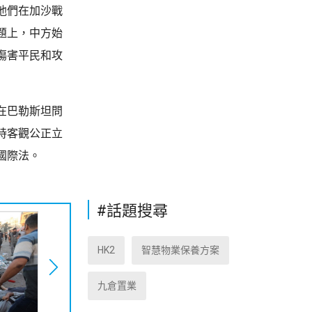
他們在加沙戰
題上，中方始
傷害平民和攻
在巴勒斯坦問
持客觀公正立
國際法。
#話題搜尋
HK2
智慧物業保養方案
九倉置業