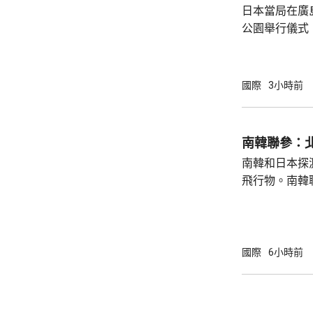
日本當局在廣
問中國、印度和
公園舉行儀式
首相高市早苗
則」，作為世
為實現無核武
國際
3小時前
過，日本傳媒
原則」的表態
持無核三原則
南韓聯參：
持有關原則。
南韓和日本探
絕就修訂「安保
飛行物。南韓
發射短程彈道
共享北韓彈道
次是北韓時隔
年以來的第1
國際
6小時前
區級的「乙支
為，北韓今次
展示軍事威懾