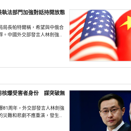
科學認知、促進國際社會整體利
美執法部門加強對話持開放態
劍強調，中國一貫奉行防禦性國
艦在有關海域活動完全符...
局局長帕特爾稱，希望與中俄合
罪。中國外交部發言人林劍強
美國執法部門加強對話溝通持開
繼續本著平等、尊重和互惠精
展執法領域合作。至於雙方是否
行動和人員交流，要向主管部門
用核爆受害者身份 謀突破無
爆81周年，外交部發言人林劍強
的災難和悲劇不應重演，發生核
更應反思銘記，日本軍國主義侵
長鳴。 林劍批評，日本