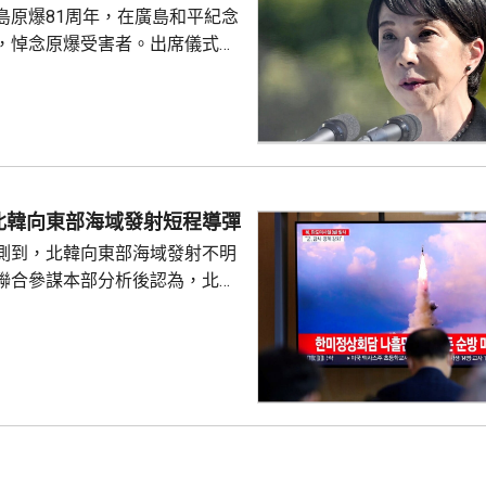
島原爆81周年，在廣島和平紀念
老撾後，近月出訪的第四個...
，悼念原爆受害者。出席儀式的
致辭時指，日本堅持「無核三原
界上唯一遭受核爆的國家，肩負
世界而繼續不懈努力的使命。 不
分析，高市致辭中有關「無核三
含糊其辭，雖然提到日本現在堅
，但並未明確表示日本將繼續堅
北韓向東部海域發射短程導彈
 高市在儀式結束後的記者會亦拒
測到，北韓向東部海域發射不明
三文件」時是否堅持...
聯合參謀本部分析後認為，北韓
導彈，加強監視警戒，並與美日
導彈的信息，保持戒備態勢。 今
42日再度發射彈道導彈，也是今
0次。美國與南韓今個月將舉行戰
自由護盾」聯合軍演，分析認
試射導彈是向美韓表達不滿，並
。