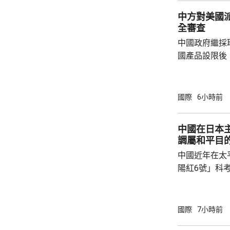
中方對美國
全審查
中國政府繼採
國產品設限後
告，對美國網絡安
Network
公告指，為保
國際
6小時前
行，防範網絡
依據《國家安
中國在日本
拓產品實施網絡安全審
調屬和平目
美國採取5項
中國近年在太
兩用物項對出口管
陽紅6號」科
的專屬經濟區
海底開採潛在
林劍回應說，
國際
7小時前
和平目的，嚴