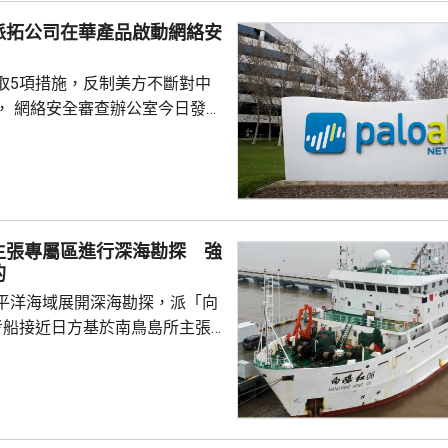
派拓公司在華產品啟動網絡安
取5項措施，反制美方不斷對中
， 網絡安全審查辦公室今日發公
全公司、派拓（Palo Alto
s）在華銷售產品啟動網絡安全審查。
障關鍵信息基礎設施安全穩定運
安全風險隱患，維護國家安全，
全法》及《網絡安全法》，對派
主張專屬區進行深海勘探 強
查。 商務部昨日宣布對
的
反制措施，包括加強無人機相關
平洋海域展開深海勘探，派「向
...
考船接近日方基於南鳥島所主張
。被問到中方是否計劃在太平洋
的稀土資源，中國外交部發言人
中方開展的海洋科研活動服務是
格遵守國際法規定，旨在提升全