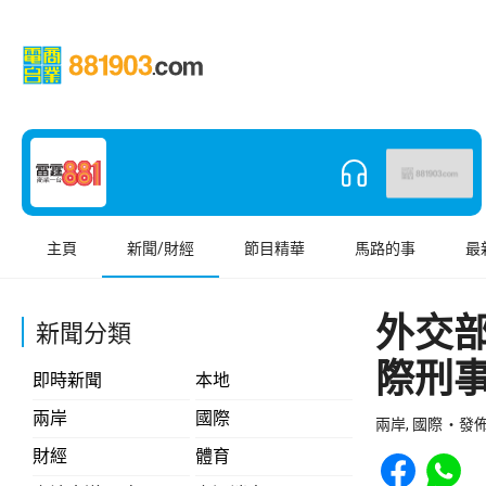
主頁
新聞/財經
節目精華
馬路的事
最
外交
新聞分類
際刑
即時新聞
本地
兩岸
國際
兩岸, 國際
發佈 
Share to Face
Share t
財經
體育