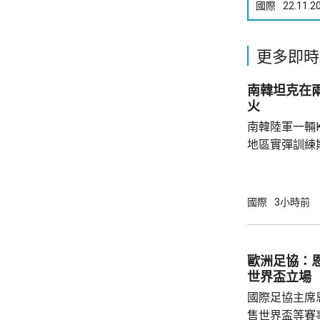
國際
22.11.2
更多即時
南韓坦克在
火
南韓陸軍一輛
地區實彈訓練
事發在京畿道
處射擊訓練場
甲旅，上午完
國際
3小時前
起火，火勢由
火海。報道指
人員，要求停
歐洲足協：
部門正調查起
世界盃立場
國際足協主席
售世界盃等賽