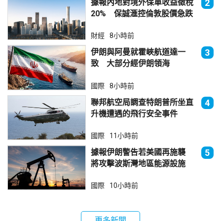
據報內地對境外保單收益徵稅
2
20% 保誠滙控倫敦股價急跌
財經
8小時前
伊朗與阿曼就霍峽航道達一
3
致 大部分經伊朗領海
國際
8小時前
聯邦航空局調查特朗普所坐直
4
升機遭遇的飛行安全事件
國際
11小時前
據報伊朗警告若美國再施襲
5
將攻擊波斯灣地區能源設施
國際
10小時前
更多新聞