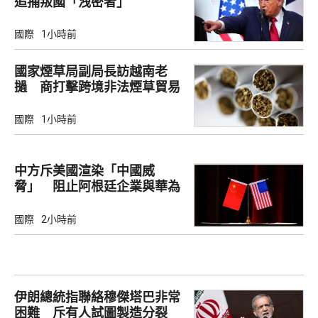
追捕叛國「洩密者」
國際
1小時前
國家煙草局副局長訪越南老
撾 商打擊跨境非法煙草貿易
國際
1小時前
中方斥美國渲染「中國威
脅」 阻止阿根廷企業與華為
合作
國際
2小時前
伊朗總統指聯絡穆傑塔巴非常
困難 斥有人試圖製造分裂