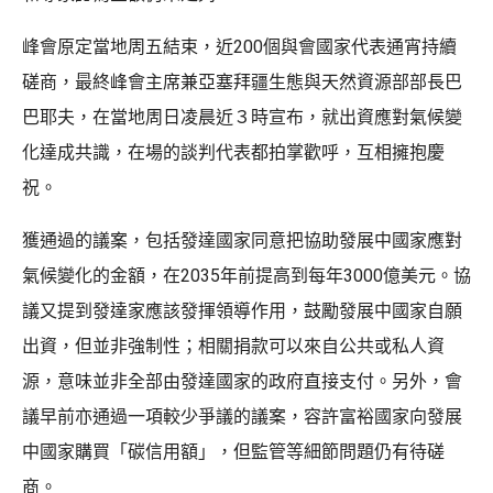
峰會原定當地周五結束，近200個與會國家代表通宵持續
磋商，最終峰會主席兼亞塞拜疆生態與天然資源部部長巴
巴耶夫，在當地周日凌晨近３時宣布，就出資應對氣候變
化達成共識，在場的談判代表都拍掌歡呼，互相擁抱慶
祝。
獲通過的議案，包括發達國家同意把協助發展中國家應對
氣候變化的金額，在2035年前提高到每年3000億美元。協
議又提到發達家應該發揮領導作用，鼓勵發展中國家自願
出資，但並非強制性；相關捐款可以來自公共或私人資
源，意味並非全部由發達國家的政府直接支付。另外，會
議早前亦通過一項較少爭議的議案，容許富裕國家向發展
中國家購買「碳信用額」，但監管等細節問題仍有待磋
商。