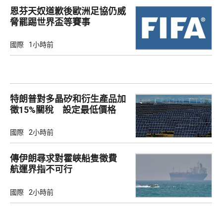
恩芬天奴道歉後歐洲足協仍威
脅罷踢世界盃等賽事
國際
1小時前
特朗普對多晶矽和衍生產品加
徵15%關稅 設定最低價格
國際
2小時前
傳伊朗尋求對霍峽船隻徵費
航運界指不可行
國際
2小時前