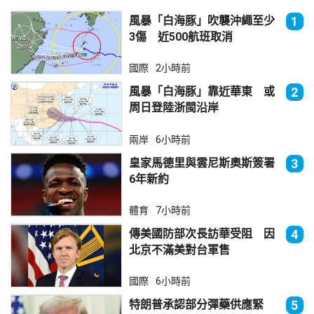
風暴「白海豚」吹襲沖繩至少
1
3傷 近500航班取消
國際
2小時前
風暴「白海豚」靠近華東 或
2
周日登陸浙閩沿岸
兩岸
6小時前
皇家馬德里與雲尼斯奧斯簽署
3
6年新約
體育
7小時前
傳美國防部次長訪華受阻 因
4
北京不滿美對台軍售
國際
6小時前
特朗普承認部分彈藥供應緊
5