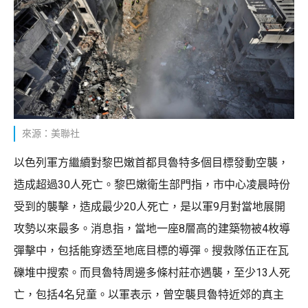
來源：美聯社
以色列軍方繼續對黎巴嫩首都貝魯特多個目標發動空襲，
造成超過30人死亡。黎巴嫩衛生部門指，市中心凌晨時份
受到的襲擊，造成最少20人死亡，是以軍9月對當地展開
攻勢以來最多。消息指，當地一座8層高的建築物被4枚導
彈擊中，包括能穿透至地底目標的導彈。搜救隊伍正在瓦
礫堆中搜索。而貝魯特周邊多條村莊亦遇襲，至少13人死
亡，包括4名兒童。以軍表示，曾空襲貝魯特近郊的真主