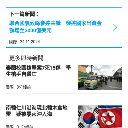
下一篇新聞：
聯合國氣候峰會達共識 發達國家出資金
額增至3000億美元
國際
24.11.2024
更多即時新聞
泰國校園槍擊案7死15傷 學
生槍手自殺亡
國際
8分鐘前
南韓仁川沿海現北韓木盒地
雷 疑被暴雨沖入海
國際
31分鐘前