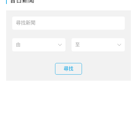
昔日新聞
尋找