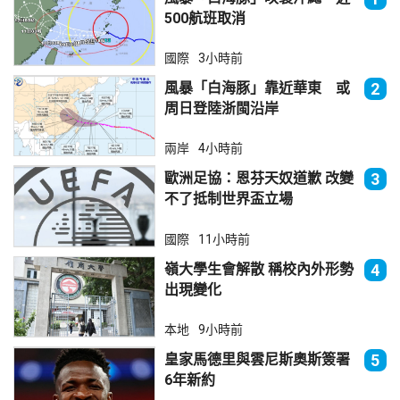
500航班取消
國際
3小時前
風暴「白海豚」靠近華東 或
2
周日登陸浙閩沿岸
兩岸
4小時前
歐洲足協：恩芬天奴道歉 改變
3
不了抵制世界盃立場
國際
11小時前
嶺大學生會解散 稱校內外形勢
4
出現變化
本地
9小時前
皇家馬德里與雲尼斯奧斯簽署
5
6年新約