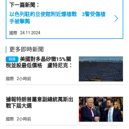
下一篇新聞：
以色列駐約旦使館附近爆槍戰 3警受傷槍
手被擊斃
國際
24.11.2024
更多即時新聞
美國對多晶矽徵15%關
精選
稅並設最低價格 盧特尼克：
中國無法再傾銷
國際
2小時前
據報特朗普屬意副總統萬斯出
戰下屆大選
國際
2小時前