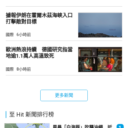
據報伊朗在霍爾木茲海峽入口
打擊敵對目標
國際
6小時前
歐洲熱浪持續 德國研究指當
地逾1.1萬人高溫致死
國際
8小時前
更多新聞
至 Hit 新聞排行榜
風暴「白海豚」吹襲沖繩 近
1