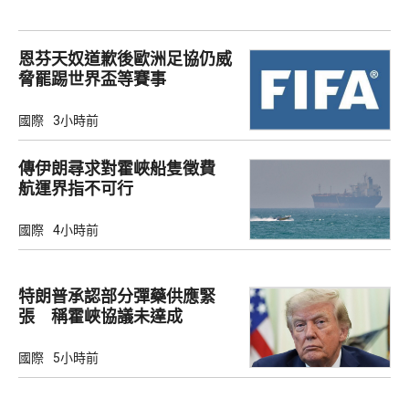
恩芬天奴道歉後歐洲足協仍威
脅罷踢世界盃等賽事
國際
3小時前
傳伊朗尋求對霍峽船隻徵費
航運界指不可行
國際
4小時前
特朗普承認部分彈藥供應緊
張 稱霍峽協議未達成
國際
5小時前