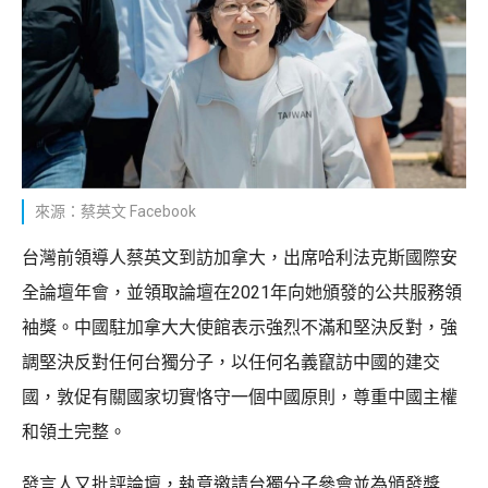
來源：蔡英文 Facebook
台灣前領導人蔡英文到訪加拿大，出席哈利法克斯國際安
全論壇年會，並領取論壇在2021年向她頒發的公共服務領
袖獎。中國駐加拿大大使館表示強烈不滿和堅決反對，強
調堅決反對任何台獨分子，以任何名義竄訪中國的建交
國，敦促有關國家切實恪守一個中國原則，尊重中國主權
和領土完整。
發言人又批評論壇，執意邀請台獨分子參會並為頒發獎