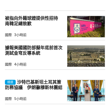
被指向外籍球證提供性招待
南韓足總致歉
國際
3小時前
據報美國國防部擬年底前首次
測試金穹反導系統
國際
4小時前
沙特巴基斯坦土耳其簽
精選
防務協議 伊朗籲穆斯林團結
國際
5小時前