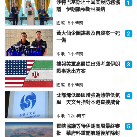
沙特巴基斯坦土耳其簽防務協
1
議 伊朗籲穆斯林團結
國際
5小時前
黃大仙企圖謀殺及自殺案一死
2
一傷
本地
1小時前
據報美軍高層提出須考慮伊朗
3
戰事退出方案
國際
8小時前
北部灣低壓區增強為熱帶低氣
4
壓 天文台指對本港直接威脅
不大
本地
12小時前
霍峽協議等待伊朗高層最終審
5
批 華府料重開航道後解除封