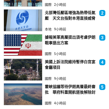
國際
2小時前
北部灣低壓區增強為熱帶低氣
2
壓 天文台指對本港直接威脅
不大
本地
9小時前
據報美軍高層提出須考慮伊朗
3
戰事退出方案
國際
5小時前
美國上訴法院維持暫停白宮宴
4
會廳項目
國際
9小時前
霍峽協議等待伊朗高層最終審
5
批 華府料重開航道後解除封
鎖
國際
4小時前