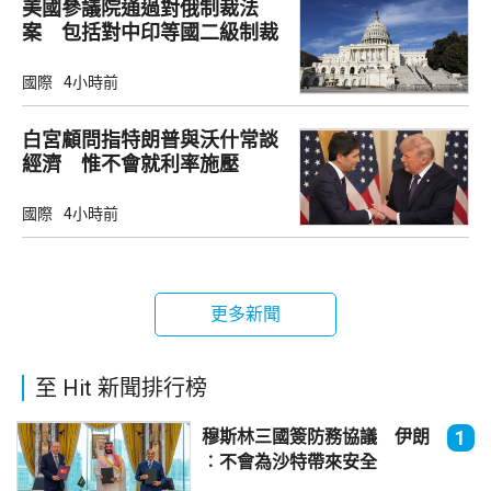
美國參議院通過對俄制裁法
案 包括對中印等國二級制裁
國際
4小時前
白宮顧問指特朗普與沃什常談
經濟 惟不會就利率施壓
國際
4小時前
更多新聞
至 Hit 新聞排行榜
穆斯林三國簽防務協議 伊朗
1
︰不會為沙特帶來安全