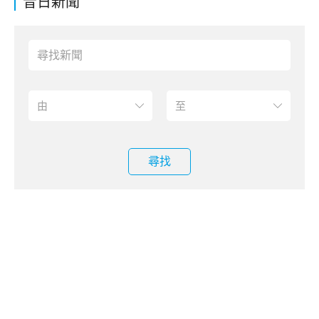
昔日新聞
尋找