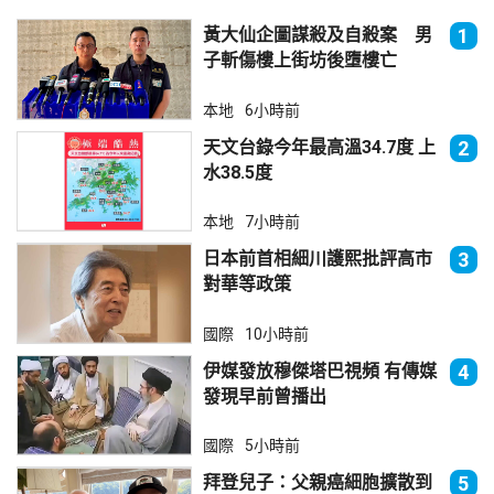
黃大仙企圖謀殺及自殺案 男
1
子斬傷樓上街坊後墮樓亡
本地
6小時前
天文台錄今年最高溫34.7度 上
2
水38.5度
本地
7小時前
日本前首相細川護熙批評高市
3
對華等政策
國際
10小時前
伊媒發放穆傑塔巴視頻 有傳媒
4
發現早前曾播出
國際
5小時前
拜登兒子：父親癌細胞擴散到
5