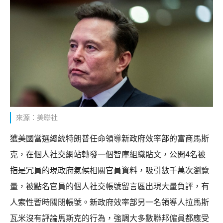
來源：美聯社
獲美國當選總統特朗普任命領導新政府效率部的富商馬斯
克，在個人社交網站轉發一個智庫組織貼文，公開4名被
指是冗員的現政府氣候相關官員資料，吸引數千萬次瀏覽
量，被點名官員的個人社交帳號留言區出現大量負評，有
人索性暫時關閉帳號。新政府效率部另一名領導人拉馬斯
瓦米沒有評論馬斯克的行為，強調大多數聯邦僱員都應受