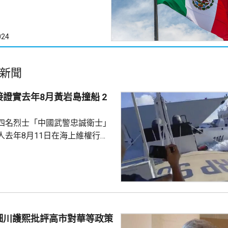
024
新聞
證實去年8月黃岩島撞船 2
四名烈士「中國武警忠誠衛士」
人去年8月11日在海上維權行動
國海警船當日在黃岩島追逐菲律
與解放軍軍艦相撞的時間吻合，
一年首次間接證實撞船事件造成
人事務部主管
網」資料顯示，22歲的衣昕玉在
日參與南海一線維權行動犧牲，被
細川護熙批評高市對華等政策
25歲的程龍同日在海上維權行動