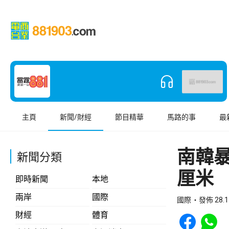
主頁
新聞/財經
節目精華
馬路的事
最
南韓
新聞分類
厘米
即時新聞
本地
兩岸
國際
國際
發佈 28.1
Share to Face
Share t
財經
體育