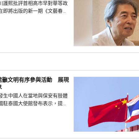
川護熙批評首相高市早對華等政
樣追記一等功。...
在即將出版的新一期《文藝春
指，高市去年在國會發表台灣有
關係惡化，嚴重降溫的日中關係
帶來巨大損失。高市未有採取措
，難免被批評是不負責任。他認
美國總統特朗普會面時顯得過於
對美中的距離感和如何保持平衡
略。 對於上月國會通過
皇室典範》，細川批評是執...
館籲文明有序參與活動 展現
象
發生中國人在當地與保安有肢體
國駐泰國大使館發布表示，提醒
要遵守當地法律法規，文明有序
覺服從活動現場秩序和管理規
、禮貌待人，展現中國公民良好
當地民眾，珍惜和自覺維護「中