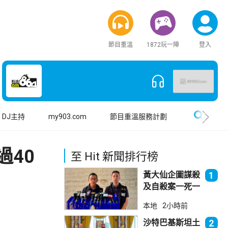
節目重溫
1872玩一陣
登入
搜尋
DJ主持
my903.com
節目重溫服務計劃
40
至 Hit 新聞排行榜
黃大仙企圖謀殺
1
及自殺案一死一
傷
本地
2小時前
沙特巴基斯坦土
2