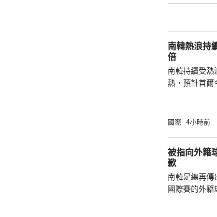
府和北約官員
地結束烏克蘭
約的衝突。 北約拒絕置評，只表示一直評估不
南韓熱浪持
同情況，準備好
倍
南韓持續受熱
熱，預計首爾
達37度；東
中部地區下午
天氣。 高溫天氣可能引致健康問題。南韓當局
國際
4小時前
公布，與高溫
兩倍；2011至
被指向外籍
2016至202
歉
落，但仍有6
南韓足總再傳
例亦有所增加，.
國際賽的外籍
六發聲明致歉
公眾失望和擔