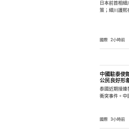
日本前首相細
中不幸犧牲，同
策；細川護熙
秋》月刊撰文
事論，令日中
正給日本國民
施，打破僵局
國際
2小時前
為，高市在與
興奮，在處理
方面，看不出有什麼戰
修改後的新版《
中國駐泰使
公民良好形
泰國近期接連
衝突事件。中
到泰國的公民
參與活動，自
定，文明旅遊
國際
3小時前
形象，並尊重