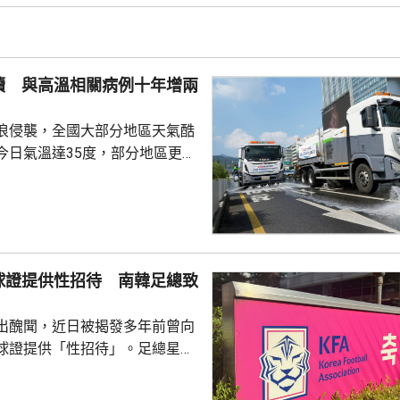
都相信，如果普京未能找到體面
戰事的方式，便可能會升級對北
續 與高溫相關病例十年增兩
在必要時作出防衛和威...
浪侵襲，全國大部分地區天氣酷
今日氣溫達35度，部分地區更高
部沿海地區將有強降雨，首都圏和
亦會有零星降雨，有助緩解高溫
天氣相關的病例，過去10年增加
2015每年平均有215宗，到
球證提供性招待 南韓足總致
0年增至658宗，過去5年稍為回
38宗。與高溫天氣有關的死亡病
出醜聞，近日被揭發多年前曾向
..
球證提供「性招待」。足總星期
，指對於近期圍繞足總的爭議令
憂深表歉意，承諾進行全面改