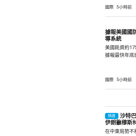
革，保證加強
國際
5小時前
足公眾的期望。 南韓傳媒近日報道，20
一份政府審計報
月至翌年3月
據報美國國
俗場所，向十
導系統
每人涉及的費用
美國耗資約1
據報最快年底
行測試。 彭博社引述消息人士指，研發階段的
測試包括一次地
年進行兩次飛
國際
5小時前
標區域；到2
國防部將根據
行篩選。消息
面測試，政府
沙特
預料美國太空部
精選
伊朗籲穆斯
在中東局勢不