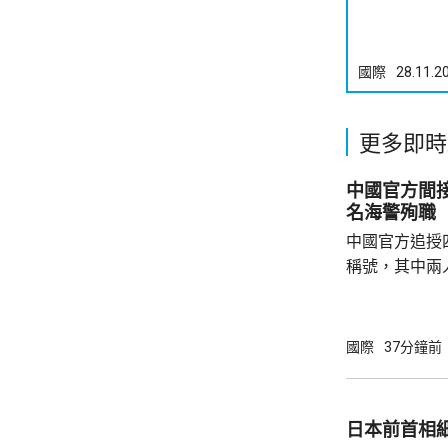
國際
28.11.2
更多即時
中國官方間接
名海警殉職
中國官方追授
稱號，其中兩
中犧牲。與中
賓船隻期間，
意味中國時隔
國際
37分鐘前
2名海警人員殉職。 中國退役軍
的「中華英烈
去年8月11
日本前首相
追記一等功。