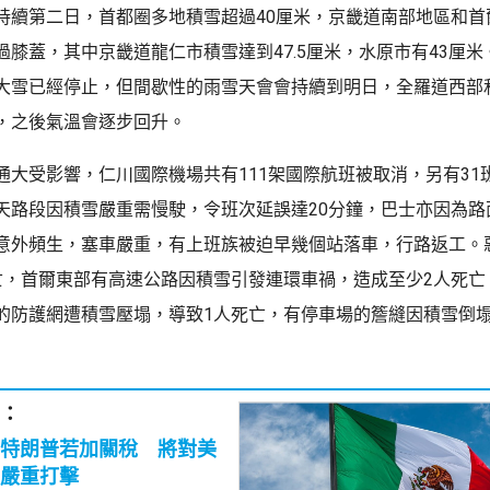
持續第二日，首都圈多地積雪超過40厘米，京畿道南部地區和首
過膝蓋，其中京畿道龍仁市積雪達到47.5厘米，水原市有43厘米
大雪已經停止，但間歇性的雨雪天會會持續到明日，全羅道西部
，之後氣溫會逐步回升。
通大受影響，仁川國際機場共有111架國際航班被取消，另有31
天路段因積雪嚴重需慢駛，令班次延誤達20分鐘，巴士亦因為路
意外頻生，塞車嚴重，有上班族被迫早幾個站落車，行路返工。
亡，首爾東部有高速公路因積雪引發連環車禍，造成至少2人死亡
的防護網遭積雪壓塌，導致1人死亡，有停車場的簷縫因積雪倒塌
：
特朗普若加關稅 將對美
嚴重打擊