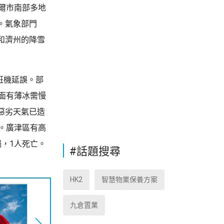
爾市南部多地
。氣象部門
和濟州的降雪
班機延誤。部
面有薄冰需慢
惡劣天氣已造
。廣津區有高
，1人死亡。
#話題搜尋
HK2
智慧物業保養方案
九倉置業