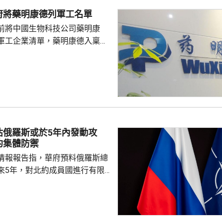
又指，參與活動的
府將藥明康德列軍工名單
好準備，了解活動規則，包括入
前將中國生物科技公司藥明康
帶物品等要求，如發生糾紛或合
軍工企業清單，藥明康德入稟法
，應保持冷靜，依法理性維...
決定。美國聯邦地區法院星期五
欠缺證據，證明有關決定的合理
止執行決定。藥明康德對法院裁
認為此舉減輕公司被列入名單所
響，相信在客觀公平的司法審訊
 美國國防部6月將阿
及比亞迪等中國企業，列為支援
估俄羅斯或於5年內發動攻
，多間被列入名單的公司事...
約集體防禦
情報報告指，華府預料俄羅斯總
來5年，對北約成員國進行有限
測試北約團結程度，以及對集體
攻擊或小規模入侵等，最有可能
的海三國或波蘭採取行動；有華