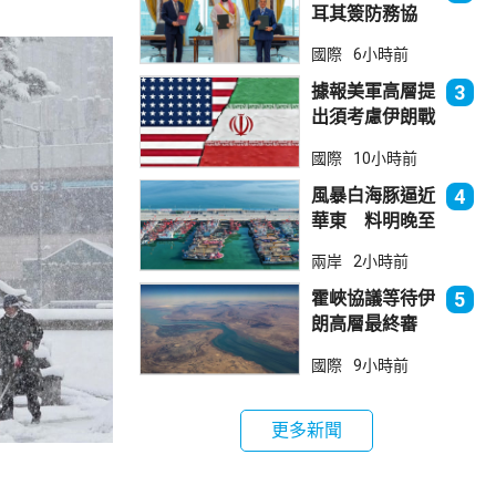
耳其簽防務協
議 伊朗籲穆斯
國際
6小時前
林團結
據報美軍高層提
3
出須考慮伊朗戰
事退出方案
國際
10小時前
風暴白海豚逼近
4
華東 料明晚至
周一登陸浙閩一
兩岸
2小時前
帶
霍峽協議等待伊
5
朗高層最終審
批 華府料重開
國際
9小時前
航道後解除封鎖
更多新聞