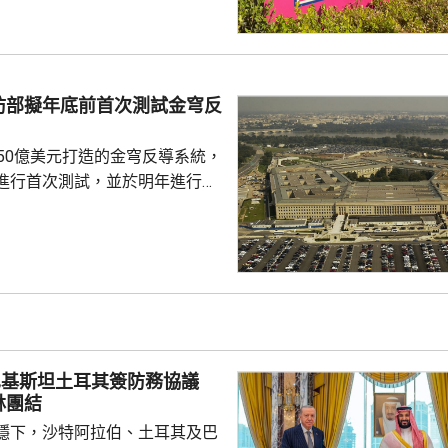
組織內部的透明度和誠信，以滿
16年
告顯示，南韓足總在2011年3
期間，曾在首爾、蔚山等地的風
防部擬年底前首次測試金穹反
多名外籍球證提供「性招待」，
由數十萬至近百萬韓...
750億美元打造的金穹反導系統，
進行首次測試，並於明年進行飛
面測試，之後會在2027和28
行測試，將攔截器發射到空中目
029年進行的目標攔截擊落測試。
參與企業的成本和效能等指標進
人士指，如果年底前順利完成地
會向相關公司支付6000萬美元，
巴基斯坦土耳其簽防務協議
隊會由...
林團結
穩下，沙特阿拉伯、土耳其及巴