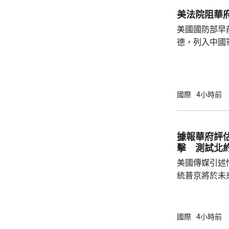
泰一家親」傳統友誼。 使館
美法院阻華
公民要提前做
美國國防部早
場、拍攝、攜
德，列入中國
法權益受到侵害
院挑戰華府的
裁定，國防部
性，並頒令阻
決表示歡迎，
國際
4小時前
帶來的不利影
後，事實終將不辯自明。
里巴巴、百度
據報華府評
中國軍方的實體
擊 測試北
美國傳媒引述
統普京將於未
度的攻擊，以
防禦的決心。 據報報告列出多個攻擊的可能
性，包括網絡
國際
4小時前
的是針對波羅