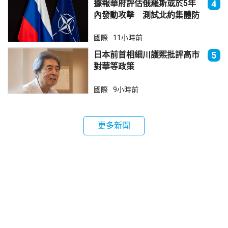
據報華府評估俄羅斯或於5年
4
內發動攻擊 測試北約集體防
禦
國際
11小時前
日本前首相細川護熙批評高市
5
對華等政策
國際
9小時前
更多新聞