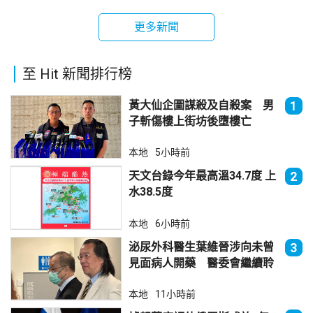
更多新聞
至 Hit 新聞排行榜
黃大仙企圖謀殺及自殺案 男
1
子斬傷樓上街坊後墮樓亡
本地
5小時前
天文台錄今年最高溫34.7度 上
2
水38.5度
本地
6小時前
泌尿外科醫生葉維晉涉向未曾
3
見面病人開藥 醫委會繼續聆
訊
本地
11小時前