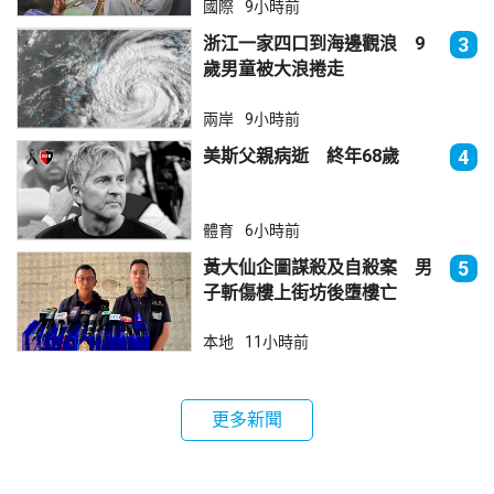
國際
9小時前
浙江一家四口到海邊觀浪 9
3
歲男童被大浪捲走
兩岸
9小時前
美斯父親病逝 終年68歲
4
體育
6小時前
黃大仙企圖謀殺及自殺案 男
5
子斬傷樓上街坊後墮樓亡
本地
11小時前
更多新聞