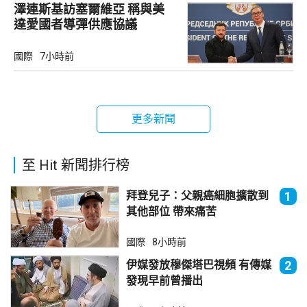
澤連斯基訪塞爾維亞 稱與美
達愛國者導彈供應協議
國際
7小時前
更多新聞
至 Hit 新聞排行榜
拜登兒子：父親癌細胞擴散到
1
其他部位 帶來痛苦
國際
8小時前
伊媒發放穆傑塔巴視頻 有傳媒
2
發現早前曾播出