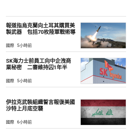
報道指烏克蘭向土耳其購買美
製武器 包括70枚陸軍戰術導
彈
國際
5小時前
SK海力士前員工向中企洩商
業秘密 二審維持囚1年半
國際
5小時前
伊拉克武裝組織誓言報復美國
沙特上月底空襲
國際
6小時前