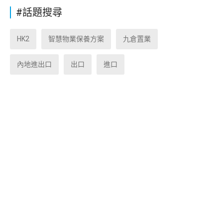
#話題搜尋
HK2
智慧物業保養方案
九倉置業
內地進出口
出口
進口