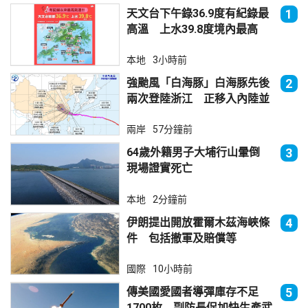
天文台下午錄36.9度有紀錄最
1
高溫 上水39.8度境內最高
本地
3小時前
強颱風「白海豚」白海豚先後
2
兩次登陸浙江 正移入內陸並
減弱
兩岸
57分鐘前
64歲外籍男子大埔行山暈倒
3
現場證實死亡
本地
2分鐘前
伊朗提出開放霍爾木茲海峽條
4
件 包括撤軍及賠償等
國際
10小時前
傳美國愛國者導彈庫存不足
5
1700枚 副防長促加快生產武