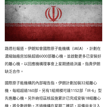
路透社報道，伊朗知會國際原子能機構（IAEA），計劃在
濃縮鈾廠房加裝超過6000部離心機，並啟動更多已安裝好
的離心機，以回應機構理事會上星期通過決議，指責伊朗
缺乏合作。
國際原子能機構的內部報告指，伊朗計劃加裝32組離心
機，每組超過160部，另有1組規模可達1152部「IR-6」型
先進離心機。另外納坦茲核設施累計已完成安裝18組離心
機，將全數啟動。不過機構在星期二確認，設備尚未注入