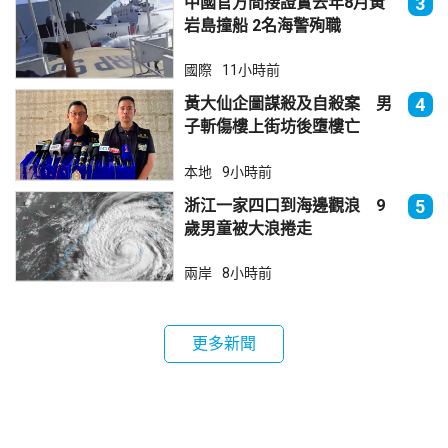
中國官方間接證實去年8月黃
3
岩島撞船 2名海警殉職
國際
11小時前
黃大仙企圖謀殺及自殺案 男
4
子斬傷樓上街坊後墮樓亡
本地
9小時前
浙江一家四口到海邊觀浪 9
5
歲男童被大浪捲走
兩岸
8小時前
更多新聞