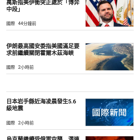
萬斯指美伊衝突正處於「博弈
中段」
國際
44分鐘前
伊朗最高國安委指美國滿足要
求前繼續關閉霍爾木茲海峽
國際
2小時前
日本岩手縣近海凌晨發生5.6
級地震
國際
2小時前
烏克蘭繼續受俄軍空襲 澤連