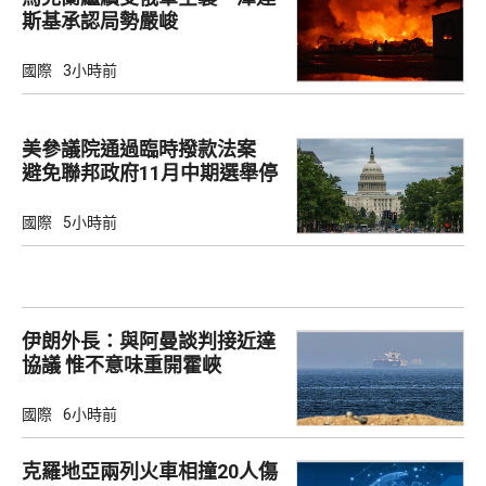
斯基承認局勢嚴峻
國際
3小時前
美參議院通過臨時撥款法案
避免聯邦政府11月中期選舉停
擺
國際
5小時前
伊朗外長：與阿曼談判接近達
協議 惟不意味重開霍峽
國際
6小時前
克羅地亞兩列火車相撞20人傷