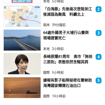
本地
5小時前
「白海豚」先後兩次登陸浙江
2
後減弱為颱風 料續北上
兩岸
39分鐘前
64歲外籍男子大埔行山暈倒
3
現場證實死亡
本地
2小時前
長崎原爆81周年 高市「無核
4
三原則」表態依然含糊其詞
國際
5小時前
據報有影子船隊秘密在霍峽助
5
海灣國家轉運石油出口
國際
10小時前