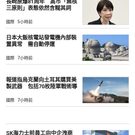
長崎原爆81周年 高市「無核
三原則」表態依然含糊其詞
國際
5小時前
日本大飯核電站發電機內部裝
置異常 需自動停運
國際
7小時前
報道指烏克蘭向土耳其購買美
製武器 包括70枚陸軍戰術導
彈
國際
7小時前
SK海力士前員工向中企洩商