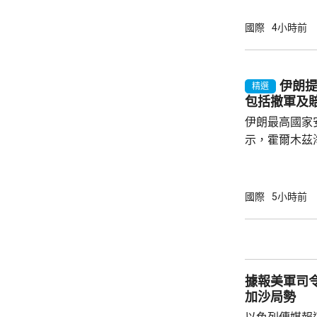
滑行、準備起
靠近，捷星機
國際
4小時前
時相距只有幾
名乘客，緊急
傷，乘客沒有
伊朗
精選
客機，事發時
包括撤軍及
航空指，捷星客
伊朗最高國家
示，霍爾木茲
改變敵對政策
求。 佐勒加德爾在聲明中列出的條件包括美國
絕不能再次威
國際
5小時前
區內伊朗武裝
海上封鎖、從
戰爭中的損失
的資產。佐勒
據報美軍司
人民的意願。
加沙局勢
高...