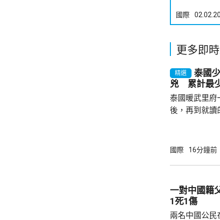
國際
02.02.2
更多即時
泰國
精選
兇 累計最少
泰國暖武里府
後，再到就讀
內，2宗案件
傷，其中9人
當地警方指，
國際
16分鐘前
毫米口徑手槍
過後再回校行
槍手曾在課室
一對中國籍
手槍換子彈。
1死1傷
園，共檢獲34發
兩名中國公民