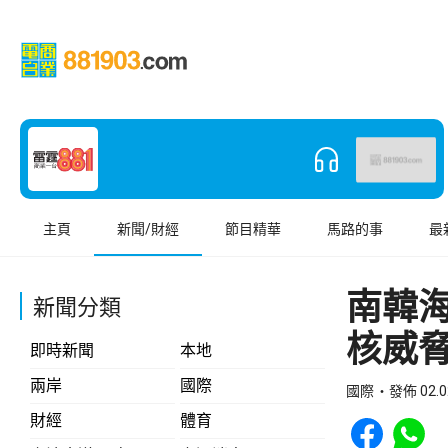
主頁
新聞/財經
節目精華
馬路的事
最
南韓
新聞分類
核威
即時新聞
本地
兩岸
國際
國際
發佈 02.0
Share to Face
Share t
財經
體育