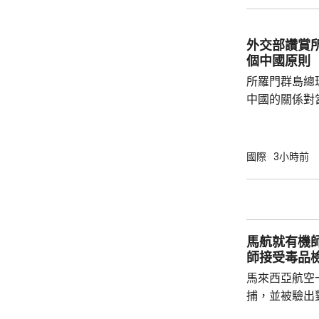
民意的鮮明反
榮的珍惜。日
圖突破「無核
外交部讚賞
日益膨脹的政
個中國原則
所羅門群島總
中國的關係對
羅門群島新政
京，外交部發
個中國，台灣
國際
3小時前
中方讚賞所羅
中國原則，將
為深化彼此合作提
中方願同所羅
馬航就有機
重、共同發展
師接受毒品
國...
馬來西亞航空
捕，並被驗出
對旗下126