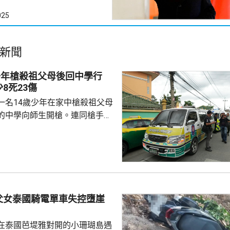
025
新聞
少年槍殺祖父母後回中學行
8死23傷
一名14歲少年在家中槍殺祖父母
的中學向師生開槍。連同槍手在
共造成最少8人死亡、30多人受
傷勢嚴重，另外10多人已出院。
槍手早上先在家中，用祖父的9
，槍殺同住的祖父和祖母，10時
兇。網上片段見到，穿紫色衣的
外的走廊行過，亦有人拍到他為
父女泰國騎電單車失控墮崖
校方事後疏散學生，警方圍封校
子彈和2個備...
在泰國芭堤雅對開的小珊瑚島遇