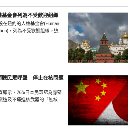
當局亦尋求減少美國對中國供應
劃宣布一系列協議和諒解備忘
權基金會列為不受歡迎組織
在紐約的人權基金會(Human
undation)，列為不受歡迎組織。這個
俄羅斯異見人士納瓦爾尼的遺孀
，人權基金
追蹤器」計劃中，將俄羅斯列為
，參與抹黑俄羅斯武裝部隊的活
屬刑事犯罪；基金會又推動反俄
持其他不受歡迎的組織。
傾聽民眾呼聲 停止在核問題
查顯示，76%日本民眾認為應堅
製造及不運進核武器的「無核三
77%民眾反對美國將核武器部署
共享」構想。在北京，外交部發
指，民調結果充分反映日本主流