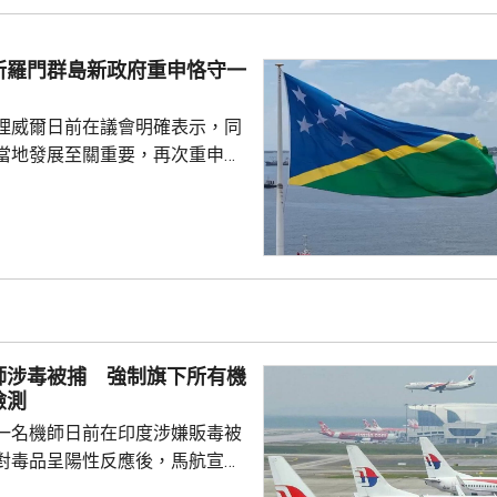
核立場，對來之不易的和平與繁
本官員公然炒作「核選項」、試
三原則」，暴露出日本右翼勢力
所羅門群島新政府重申恪守一
治、軍事野心，是拿一億多日本
人民的未來豪賭。 林劍指出，民心不...
理威爾日前在議會明確表示，同
當地發展至關重要，再次重申所
府將恪守一個中國原則。在北
言人林劍回應指，世界上只有一
是中國領土不可分割的一部分，
門群島新政府重申堅定恪守一個
有力維護雙邊關係政治基礎，亦
供了必要條件。 林劍表示，
門群島持續深化新時代相互尊
師涉毒被捕 強制旗下所有機
的全面戰略夥伴關係，推動兩
檢測
一名機師日前在印度涉嫌販毒被
對毒品呈陽性反應後，馬航宣布
0名機師實施強制毒品檢測，預計本