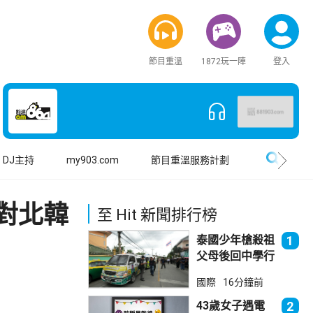
節目重溫
1872玩一陣
登入
搜尋
DJ主持
my903.com
節目重溫服務計劃
對北韓
至 Hit 新聞排行榜
泰國少年槍殺祖
1
父母後回中學行
兇 累計最少8
國際
16分鐘前
死23傷
43歲女子遇電
2