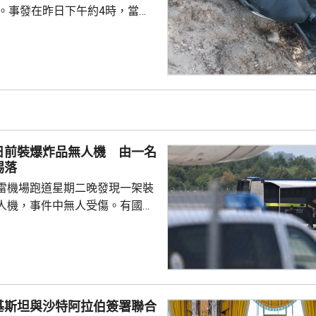
傷。事發在昨日下午約4時，當地
者是一對父女，當時騎租用的電
彎位落斜時，失控跌落懸崖，51
亡，年約30歲的女兒受傷送院救
安放在醫院，等待家屬認領。 中
館表示，收到中國公民傷亡信息
案警局及醫院，要求積極救治傷
死者遺體。使館已聯繫死者在國
日前裝爆炸品無人機 由一名
家屬在泰國善後提...
踢落
雷機場跑道星期二晚發現一架裝
人機，事件中無人受傷。有國會
一名機場巴士司機發現無人機低
踢落，無人機之後跌下地面，形
膽及勇敢，亦非常危險，但就因
次無人機襲擊。薩克森州內政部
行為，但指不應仿傚，應先通知
基斯坦與沙特阿拉伯簽署聯合