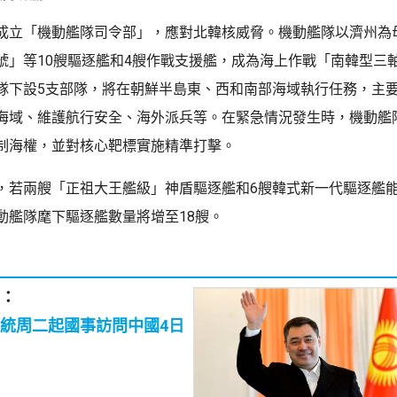
成立「機動艦隊司令部」，應對北韓核威脅。機動艦隊以濟州為
號」等10艘驅逐艦和4艘作戰支援艦，成為海上作戰「南韓型三
隊下設5支部隊，將在朝鮮半島東、西和南部海域執行任務，主
海域、維護航行安全、海外派兵等。在緊急情況發生時，機動艦
制海權，並對核心靶標實施精準打擊。
，若兩艘「正祖大王艦級」神盾驅逐艦和6艘韓式新一代驅逐艦能於
動艦隊麾下驅逐艦數量將增至18艘。
：
統周二起國事訪問中國4日