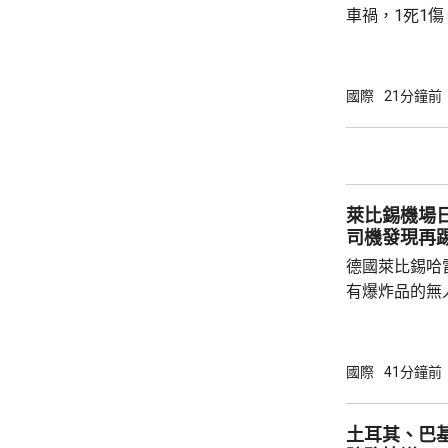
車禍，1死1
傳媒報道，死
單車去到一處
歲父親當場死
國際
21分鐘前
治。死者遺體
國駐泰國大使
後，已聯繫辦
者，妥善保存
萊比錫機場
內的親屬，將為
司機發現再
德國萊比錫哈
有爆炸品的無
議員透露，是
空飛行，將其
容司機行為大
國際
41分鐘前
此可能阻止一
長讚揚司機的
土耳其、巴
當局。 報道指，涉事無人機在一架烏克蘭安東