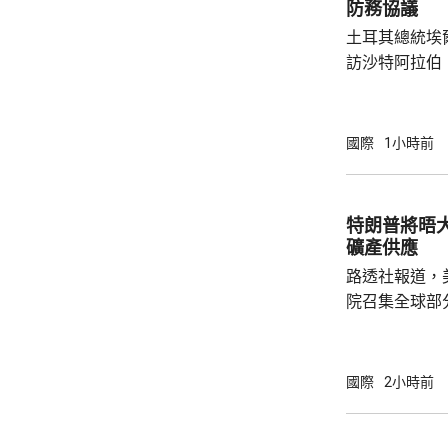
防務協議
諾夫運輸機附
土耳其總統埃
查。德國政府發
訪沙特阿拉伯
聖城麥加會面
針對任何侵略
任何一國遭受
國際
1小時前
攻擊。 協議未有具體提到涉及哪些防務承諾或
義務，但指明
作。路透社引
特朗普將晤
禦性質，僅承
礦產供應
針對任何國家、
路透社報道，
院召集全球部
保障美國和盟
指，雖然特朗
但華府正急需
國際
2小時前
損的武器庫存
彈，而稀土、