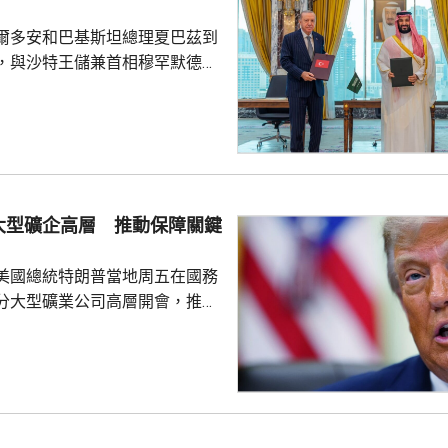
近被發現，檢察官已展開反恐調
爾多安和巴基斯坦總理夏巴茲到
言人表示，總理默茨已召...
，與沙特王儲兼首相穆罕默德在
，簽署聯合防務協議，期望增強
行為的集體威懾力，如果三國中
武裝攻擊，都會被視為對三國的
要加強三國在各個領域的防務合
述有土耳其官員指，協議純屬防
大型礦企高層 推動保障關鍵
諾為防禦目的提供相互支持，不
組織或個人，亦向其他區...
美國總統特朗普當地周五在國務
分大型礦業公司高層開會，推動
友關鍵礦產供應的議程。報道
普早前否認彈藥庫存嚴重短缺，
關鍵礦產來補充伊朗戰事期間耗
，包括精確制導導彈與防空攔截
鎢和鍺等礦產供應對這些武器至