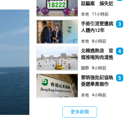
話騙案 損失近
6900萬元
本地
11小時前
手術引流管遺病
3
人體內12年
女醫生石岳容專
本地
8小時前
業失當除牌1個
月
北韓遇熱浪 官
4
媒推喝狗肉湯進
補
國際
8小時前
鄧炳強批記協執
5
委選舉黑箱作
業 警告如危害
本地
4小時前
國安一定「釘死
你」
更多新聞