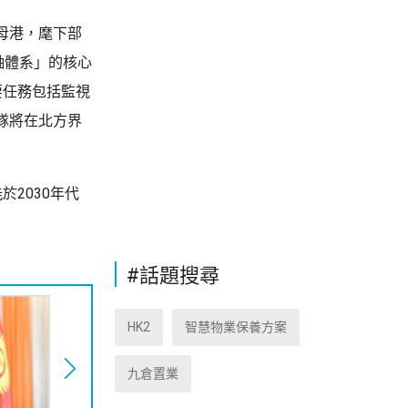
母港，麾下部
軸體系」的核心
要任務包括監視
隊將在北方界
2030年代
#話題搜尋
HK2
智慧物業保養方案
九倉置業