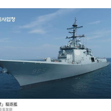
號」驅逐艦
衛事業廳