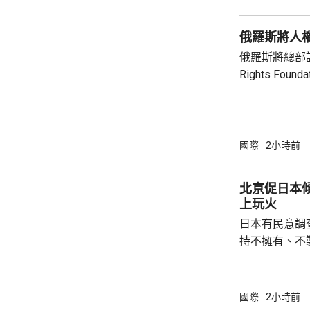
關重要，同時
鏈的依賴，計
俄羅斯將人
錄。 消息人士預計，出席的業界巨頭包括全
球...
俄羅斯將總部設
Rights Fo
基金會由已故
尤利婭擔任主席。 俄羅斯檢察院指
會在其「暴政
完全專制政權
國際
2小時前
動，有關行為
制裁，以及支
北京促日本
上玩火
日本有民意調
持不擁有、不
原則」；另有
至日本的「核
言人林劍回應
國際
2小時前