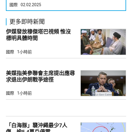
國際
02.02.2025
更多即時新聞
伊媒發放穆傑塔巴視頻 惟沒
標明具體時間
國際
1小時前
美媒指美參聯會主席提出應尋
求退出伊朗戰爭途徑
國際
1小時前
「白海豚」襲沖繩最少7人
傷 逾5.4萬戶停電