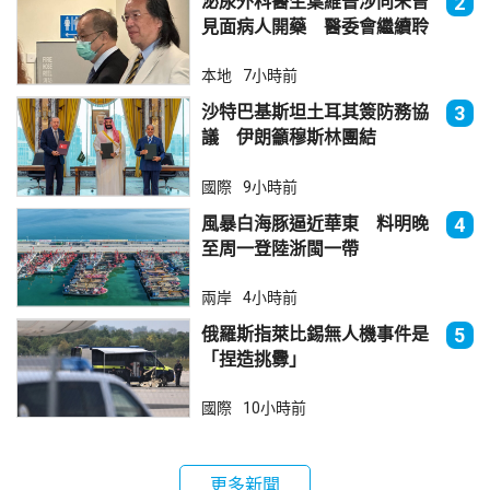
泌尿外科醫生葉維晉涉向未曾
2
見面病人開藥 醫委會繼續聆
訊
本地
7小時前
沙特巴基斯坦土耳其簽防務協
3
議 伊朗籲穆斯林團結
國際
9小時前
風暴白海豚逼近華東 料明晚
4
至周一登陸浙閩一帶
兩岸
4小時前
俄羅斯指萊比錫無人機事件是
5
「捏造挑釁」
國際
10小時前
更多新聞