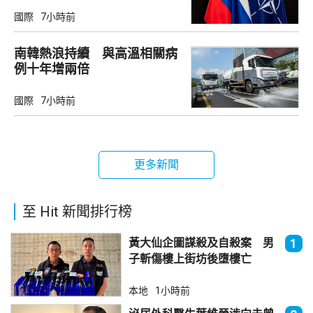
禦
國際
7小時前
南韓熱浪持續 與高溫相關病
例十年增兩倍
國際
7小時前
更多新聞
至 Hit 新聞排行榜
黃大仙企圖謀殺及自殺案 男
1
子斬傷樓上街坊後墮樓亡
本地
1小時前