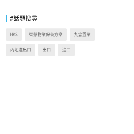
#話題搜尋
HK2
智慧物業保養方案
九倉置業
內地進出口
出口
進口