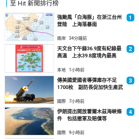
至 Hit 新聞排行榜
強颱風「白海豚」在浙江台州
1
登陸 上海落暴雨
兩岸
34分鐘前
天文台下午錄36.9度有紀錄最
2
高溫 上水39.8度境內最高
本地
1小時前
傳美國愛國者導彈庫存不足
3
1700枚 副防長促加快生產武
器
國際
7小時前
伊朗提出開放霍爾木茲海峽條
4
件 包括撤軍及賠償等
國際
9小時前