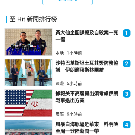
至 Hit 新聞排行榜
黃大仙企圖謀殺及自殺案一死
1
一傷
本地
1小時前
沙特巴基斯坦土耳其簽防務協
2
議 伊朗籲穆斯林團結
國際
5小時前
據報美軍高層提出須考慮伊朗
3
戰事退出方案
國際
9小時前
風暴白海豚逼近華東 料明晚
4
至周一登陸浙閩一帶