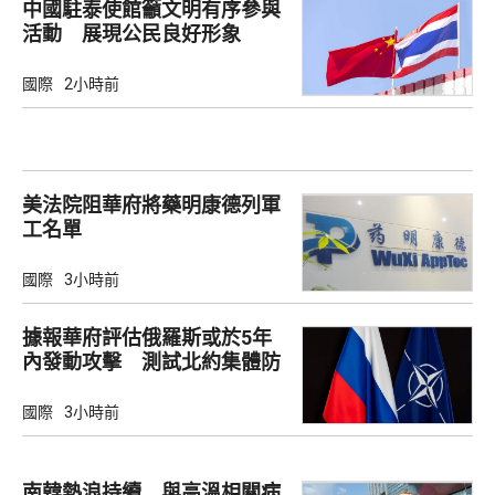
中國駐泰使館籲文明有序參與
活動 展現公民良好形象
國際
2小時前
美法院阻華府將藥明康德列軍
工名單
國際
3小時前
據報華府評估俄羅斯或於5年
內發動攻擊 測試北約集體防
禦
國際
3小時前
南韓熱浪持續 與高溫相關病