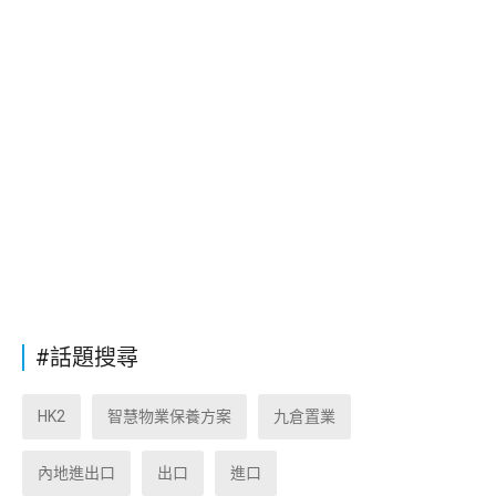
#話題搜尋
HK2
智慧物業保養方案
九倉置業
內地進出口
出口
進口