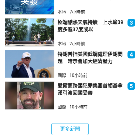
本地
7小時前
極端酷熱天氣持續 上水逾39
3
度多區37度或以
本地
2小時前
特朗普指美國低調處理伊朗問
4
題 暗示會加大經濟壓力
國際
10小時前
愛爾蘭跨國犯罪集團首領基拿
5
漢引渡回國受審
國際
10小時前
更多新聞