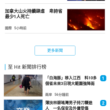
加拿大山火持續肆虐 卑詩省
最少1人死亡
國際
5小時前
更多新聞
至 Hit 新聞排行榜
「白海豚」移入江西 料10多
1
個省未來3日現大範圍強降雨
兩岸
56分鐘前
薄扶林碧瑤灣男子持刀襲途
2
人 一名保安及外傭受傷