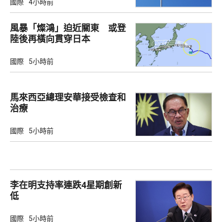
國際
4小時前
風暴「燦鴻」迫近關東 或登
陸後再橫向貫穿日本
國際
5小時前
馬來西亞總理安華接受檢查和
治療
國際
5小時前
李在明支持率連跌4星期創新
低
國際
5小時前