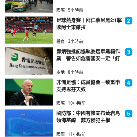
國際
5小時前
足球熱身賽丨拜仁慕尼黑2:1擊
2
敗阿士東維拉
體育
3小時前
鄧炳強批記協執委選舉黑箱作
3
業 警告如危害國安一定「釘
死你」
本地
8小時前
非洲足協：成員協會一致重申
4
支持恩芬天奴
國際
10小時前
國防部：中國有權宣布黃岩島
5
領海基線 菲方侵犯主權
國際
11小時前