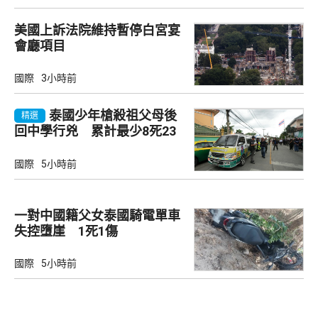
美國上訴法院維持暫停白宮宴
會廳項目
國際
3小時前
泰國少年槍殺祖父母後
精選
回中學行兇 累計最少8死23
傷
國際
5小時前
一對中國籍父女泰國騎電單車
失控墮崖 1死1傷
國際
5小時前