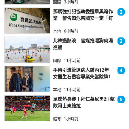
國際
3小時前
鄧炳強批記協執委選舉黑箱作
2
業 警告如危害國安一定「釘
死你」
本地
6小時前
北韓遇熱浪 官媒推喝狗肉湯
3
進補
國際
11小時前
手術引流管遺病人體內12年
4
女醫生石岳容專業失當除牌1
個月
本地
11小時前
足球熱身賽丨拜仁慕尼黑2:1擊
5
敗阿士東維拉
體育
1小時前