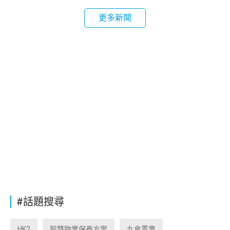
更多新聞
#話題搜尋
HK2
智慧物業保養方案
九倉置業