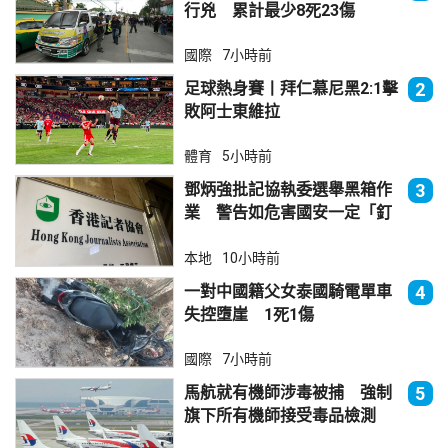
行兇 累計最少8死23傷
國際
7小時前
足球熱身賽丨拜仁慕尼黑2:1擊
2
敗阿士東維拉
體育
5小時前
鄧炳強批記協執委選舉黑箱作
3
業 警告如危害國安一定「釘
死你」
本地
10小時前
一對中國籍父女泰國騎電單車
4
失控墮崖 1死1傷
國際
7小時前
馬航就有機師涉毒被捕 強制
5
旗下所有機師接受毒品檢測