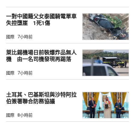
一對中國籍父女泰國騎電單車
失控墮崖 1死1傷
國際
7小時前
萊比錫機場日前裝爆炸品無人
機 由一名司機發現再踢落
國際
7小時前
土耳其、巴基斯坦與沙特阿拉
伯簽署聯合防務協議
國際
8小時前