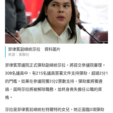
菲律賓副總統莎拉 資料圖片
來源：美聯社
菲律賓眾議院正式彈劾副總統莎拉，將提交參議院審理。
308名議員中，有215名議員簽署文件支持彈劾，超過3分1
的門檻。如果在參議院獲3分2票數支持，彈劾案將獲通
過，屆時莎拉將被解除職務，並終身喪失擔任公職的資
格。
莎拉是菲律賓前總統杜特爾特的女兒，她正面臨3項彈劾