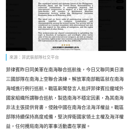
來源：菲武裝部隊社交平台
菲律賓昨日同美軍在南海聯合巡航後，今日又聯同美日澳
三國部隊在南海上空聯合演練。解放軍南部戰區就在南海
海域進行例行巡航。戰區新聞發言人批評菲律賓拉攏域外
國家組織所謂聯合巡航，製造南海不穩定因素，為其南海
非法主張提供背書，侵蝕中國在南海合法海洋權益。戰區
部隊持續保持高度戒備，堅決捍衛國家領土主權及海洋權
益，任何攪局南海的軍事活動盡在掌握。