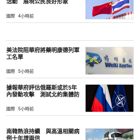
活動 展現公民良好形象
國際
4小時前
美法院阻華府將藥明康德列軍
工名單
國際
5小時前
據報華府評估俄羅斯或於5年
內發動攻擊 測試北約集體防
禦
國際
5小時前
南韓熱浪持續 與高溫相關病
例十年增兩倍