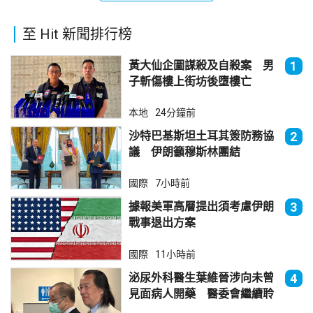
至 Hit 新聞排行榜
黃大仙企圖謀殺及自殺案 男
1
子斬傷樓上街坊後墮樓亡
本地
24分鐘前
沙特巴基斯坦土耳其簽防務協
2
議 伊朗籲穆斯林團結
國際
7小時前
據報美軍高層提出須考慮伊朗
3
戰事退出方案
國際
11小時前
泌尿外科醫生葉維晉涉向未曾
4
見面病人開藥 醫委會繼續聆
訊