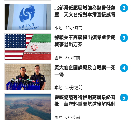
北部灣低壓區增強為熱帶低氣
2
壓 天文台指對本港直接威脅
不大
本地
11小時前
據報美軍高層提出須考慮伊朗
3
戰事退出方案
國際
8小時前
黃大仙企圖謀殺及自殺案一死
4
一傷
本地
27分鐘前
霍峽協議等待伊朗高層最終審
5
批 華府料重開航道後解除封
鎖
國際
6小時前