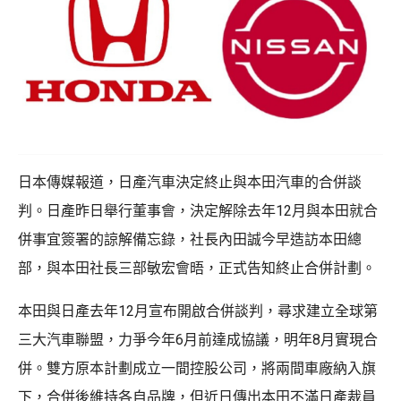
日本傳媒報道，日產汽車決定終止與本田汽車的合併談
判。日產昨日舉行董事會，決定解除去年12月與本田就合
併事宜簽署的諒解備忘錄，社長內田誠今早造訪本田總
部，與本田社長三部敏宏會晤，正式告知終止合併計劃。
本田與日產去年12月宣布開啟合併談判，尋求建立全球第
三大汽車聯盟，力爭今年6月前達成協議，明年8月實現合
併。雙方原本計劃成立一間控股公司，將兩間車廠納入旗
下，合併後維持各自品牌，但近日傳出本田不滿日產裁員