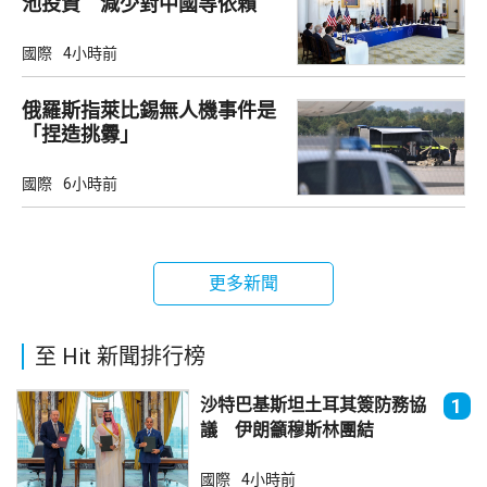
池投資 減少對中國等依賴
國際
4小時前
俄羅斯指萊比錫無人機事件是
「捏造挑釁」
國際
6小時前
更多新聞
至 Hit 新聞排行榜
沙特巴基斯坦土耳其簽防務協
1
議 伊朗籲穆斯林團結
國際
4小時前