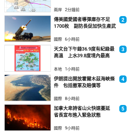
兩岸
2分鐘前
傳美國愛國者導彈庫存不足
2
1700枚 副防長促加快生產武
器
國際
6小時前
天文台下午錄36.9度有紀錄最
3
高溫 上水39.8度境內最高
本地
1小時前
伊朗提出開放霍爾木茲海峽條
4
件 包括撤軍及賠償等
國際
8小時前
加拿大卑詩省山火快速蔓延
5
省長宣布進入緊急狀態
國際
9小時前