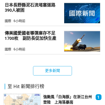
日本長野縣泥石流堵塞道路
390人被困
國際
6小時前
傳美國愛國者導彈庫存不足
1700枚 副防長促加快生產
武器
國際
6小時前
更多新聞
至 Hit 新聞排行榜
強颱風「白海豚」在浙江台州
1
登陸 上海落暴雨