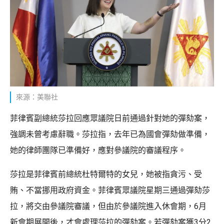
來源：美聯社
菲律賓副總統莎拉回應眾議院日前通過針對她的彈劾案，
強調未曾考慮辭職。莎拉指，去年已為國會彈劾做準備，
她的律師團隊已準備好，應對參議院的審議程序。
莎拉是菲律賓前總統杜特爾特的女兒，她被指貪污、受
賄、不當挪用政府資金。菲律賓眾議院星期三通過彈劾莎
拉，將交由參議院審議，但由於參議院進入休會期，6月
新會期展開後，才會處理莎拉的彈劾案。若彈劾案獲3分2