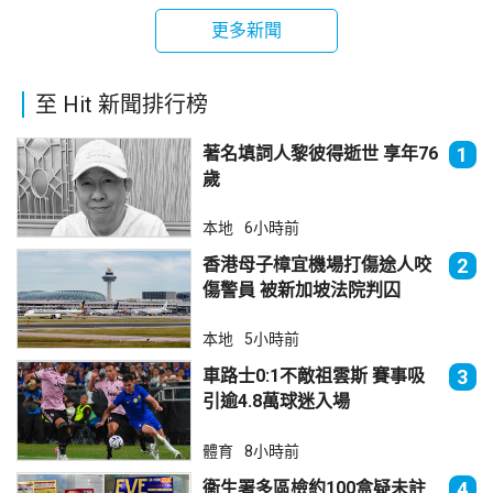
更多新聞
至 Hit 新聞排行榜
著名填詞人黎彼得逝世 享年76
1
歲
本地
6小時前
香港母子樟宜機場打傷途人咬
2
傷警員 被新加坡法院判囚
本地
5小時前
車路士0:1不敵祖雲斯 賽事吸
3
引逾4.8萬球迷入場
體育
8小時前
衞生署多區檢約100盒疑未註
4