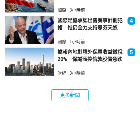
朗領海
國際
3小時前
國際足協承認出售賽事計劃犯
4
錯 惟仍全力支持恩芬天奴
國際
1小時前
據報內地對境外保單收益徵稅
5
20% 保誠滙控倫敦股價急跌
財經
3小時前
更多新聞