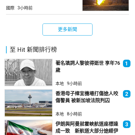
國際
3小時前
更多新聞
至 Hit 新聞排行榜
著名填詞人黎彼得逝世 享年76
1
歲
本地
9小時前
香港母子樟宜機場打傷途人咬
2
傷警員 被新加坡法院判囚
本地
8小時前
伊朗與阿曼就霍峽航道座標達
3
成一致 新航道大部分途經伊