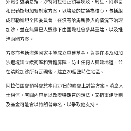
外電引述消息指，沙特阿拉伯正領導埃及、約旦、阿聯酋
和巴勒斯坦加緊制定方案，以埃及的提議為核心，包括組
成巴勒斯坦全國委員會，在沒有哈馬斯參與的情況下治理
加沙，並在無需巴人遷移下由國際社會參與重建，以及推
進兩國方案。
方案亦包括海灣國家主導成立重建基金，負責在埃及和加
沙邊境建立緩衝區和實體屏障，防止任何人興建地道，並
在清除加沙所有瓦礫後，建立20個臨時住宅區。
阿拉伯國會預料會於本月27日的峰會上討論方案。消息人
士相信，有關內容足以改變特朗普的想法，又指重建計劃
及基金可能會以特朗普命名，以爭取他支持。