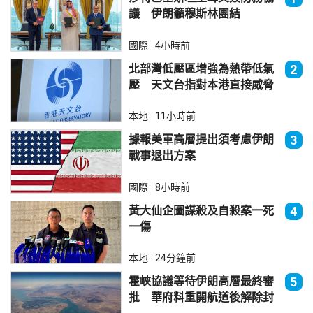
議 伊朗籲穆斯林團結
國際
4小時前
北部灣低壓區增強為熱帶低氣
2
壓 天文台指對本港直接威脅
不大
本地
11小時前
據報美軍高層提出須考慮伊朗
3
戰事退出方案
國際
8小時前
黃大仙企圖謀殺及自殺案一死
4
一傷
本地
24分鐘前
霍峽協議等待伊朗高層最終審
5
批 華府料重開航道後解除封