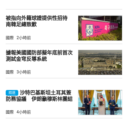
被指向外籍球證提供性招待
南韓足總致歉
國際
2小時前
據報美國國防部擬年底前首次
測試金穹反導系統
國際
3小時前
沙特巴基斯坦土耳其簽
精選
防務協議 伊朗籲穆斯林團結
國際
4小時前