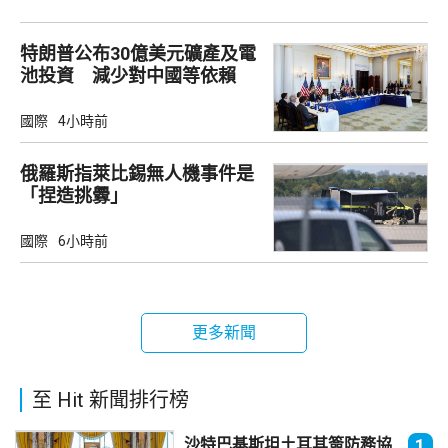
特朗普公布30億美元礦產及電
池投資 減少對中國等依賴
國際
4小時前
俄羅斯指萊比錫無人機事件是
「捏造挑釁」
國際
6小時前
更多新聞
至 Hit 新聞排行榜
沙特巴基斯坦土耳其簽防務協
1