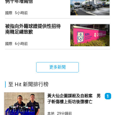
例十年增兩倍
國際
5小時前
被指向外籍球證提供性招待
南韓足總致歉
國際
6小時前
更多新聞
至 Hit 新聞排行榜
黃大仙企圖謀殺及自殺案 男
1
子斬傷樓上街坊後墮樓亡
本地
29分鐘前