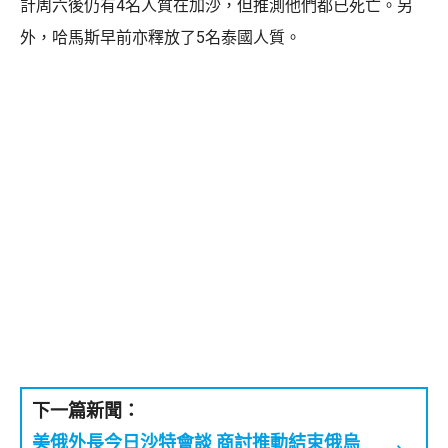
計周六後仍有4名人質在加沙，但推測他們都已死亡。另
外，哈馬斯早前亦釋放了5名泰國人質。
下一篇新聞：
美俄外長今日沙特會談 商討推動結束俄烏