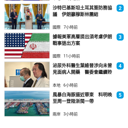
沙特巴基斯坦土耳其簽防務協
2
議 伊朗籲穆斯林團結
國際
7小時前
據報美軍高層提出須考慮伊朗
3
戰事退出方案
國際
11小時前
泌尿外科醫生葉維晉涉向未曾
4
見面病人開藥 醫委會繼續聆
訊
本地
6小時前
風暴白海豚逼近華東 料明晚
5
至周一登陸浙閩一帶
兩岸
3小時前