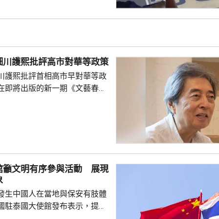
一年首次間接證實撞船事件造成
人事務部主管
網」資料顯示，22歲的衣昕玉在
日參與南海一線維權行動犧牲，被
25歲的程龍同日在海上維權行動
細川護熙批評高市對華等政策
樣追記一等功。...
川護熙批評首相高市早對華等政
在即將出版的新一期《文藝春
指，高市去年在國會發表台灣有
關係惡化，嚴重降溫的日中關係
帶來巨大損失。高市未有採取措
，難免被批評是不負責任。他認
美國總統特朗普會面時顯得過於
對美中的距離感和如何保持平衡
館籲文明有序參與活動 展現
略。 對於上月國會通過
象
皇室典範》，細川批評是執...
發生中國人在當地與保安有肢體
國駐泰國大使館發布表示，提醒
要遵守當地法律法規，文明有序