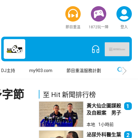
節目重溫
1872玩一陣
登入
搜尋
DJ主持
my903.com
節目重溫服務計劃
予字節
至 Hit 新聞排行榜
黃大仙企圖謀殺
1
及自殺案 男子
斬傷樓上街坊後
本地
1小時前
墮樓亡
泌尿外科醫生葉
2