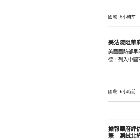
參與活動，自
定，文明旅遊
國際
5小時前
形象，並尊重
泰一家親」傳統友誼。 使館
公民要提前做
美法院阻華
場、拍攝、攜
美國國防部早
法權益受到侵害
德，列入中國
院挑戰華府的
裁定，國防部
性，並頒令阻
決表示歡迎，
國際
6小時前
帶來的不利影
後，事實終將不辯自明。
里巴巴、百度
中國軍方的實體
據報華府評
擊 測試北