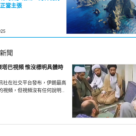
正當主張
025
新聞
頻 惟沒標明具體時
訊社在社交平台發布，伊朗最高
的視頻，但視頻沒有任何說明，
容。 以色列傳媒昨日引
媒體稱，穆傑塔巴從未在美以聯
見過任何伊朗政府成員。他病情
急送往醫院，可能隨時死亡。 穆
替亡父哈梅內伊出任伊朗最高領
有公開露面 ，亦沒有出席上月哈