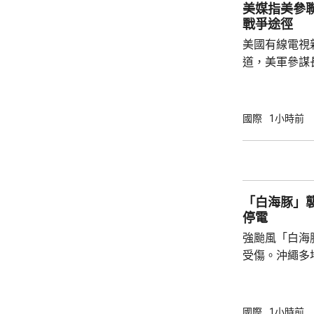
美媒指美參
梅內伊的葬禮
戰爭途徑
美國有線電視
道，美軍參謀
特朗普的多名
務卿魯比奧及
討，表達對升
國際
1小時前
美國需要找到退出戰
於派遣地面部
朗，來達成作
可能實現。他
「白海豚」襲
小規模的軍事升
停電
強颱風「白海
受傷。沖繩多
民眾被強風吹
施時跌倒受傷
縣奄美群島亦
國際
1小時前