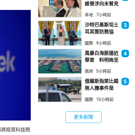
維晉涉向未曾見
面病人開藥 醫
本地
7小時前
委會繼續聆訊
沙特巴基斯坦土
3
耳其簽防務協
議 伊朗籲穆斯
國際
9小時前
林團結
風暴白海豚逼近
4
華東 料明晚至
周一登陸浙閩一
兩岸
5小時前
帶
俄羅斯指萊比錫
5
無人機事件是
「捏造挑釁」
國際
10小時前
更多新聞
將將經貿科技問