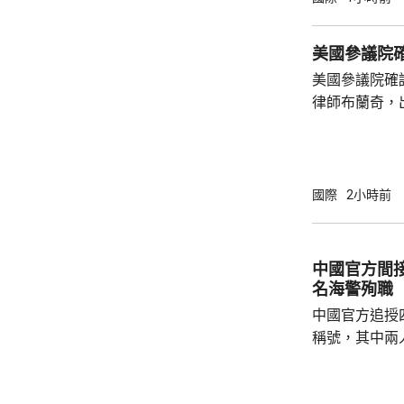
避難中心。那
「白海豚」吹
美國參議院
最大風速每小
美國參議院確
時216公里。
律師布蘭奇，
200毫米，預
和黨參議員倒
共和黨主導的
奇的任命。 特朗普今年4月解僱時任司法部長
邦迪後，由5
國際
2小時前
中國官方間接
名海警殉職
中國官方追授
稱號，其中兩
中犧牲。與中
賓船隻期間，