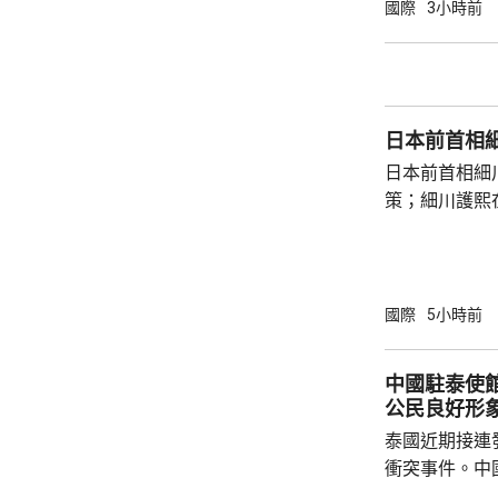
意味中國時隔
國際
3小時前
2名海警人員殉職。 中國退役軍
的「中華英烈
去年8月11
追記一等功。
日本前首相
中不幸犧牲，同
日本前首相細
策；細川護熙
秋》月刊撰文
事論，令日中
正給日本國民
施，打破僵局
國際
5小時前
為，高市在與
興奮，在處理
中國駐泰使
方面，看不出有什麼戰
公民良好形
修改後的新版《
泰國近期接連
衝突事件。中
到泰國的公民