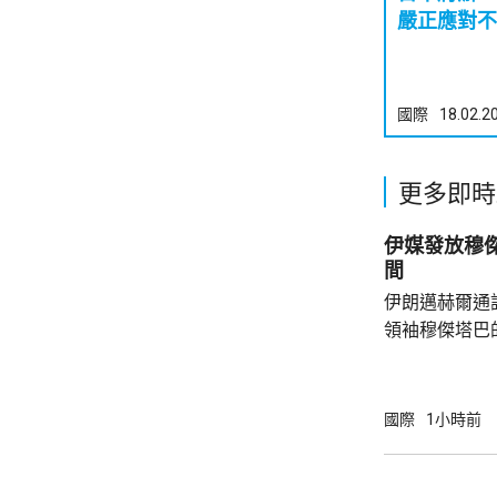
嚴正應對不
國際
18.02.2
更多即時
伊媒發放穆傑塔巴視
間
伊朗邁赫爾通
領袖穆傑塔巴
也沒有具體的時間和內
述伊朗反對派
合空襲後，會
國際
1小時前
危重，已被緊
傑塔巴3月接
袖後，一直未