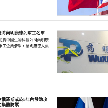
覺服從活動現場秩序和管理規
、禮貌待人，展現中國公民良好
當地民眾，珍惜和自覺維護「中
又指，參與活動的
好準備，了解活動規則，包括入
府將藥明康德列軍工名單
帶物品等要求，如發生糾紛或合
前將中國生物科技公司藥明康
，應保持冷靜，依法理性維...
軍工企業清單，藥明康德入稟法
決定。美國聯邦地區法院星期五
欠缺證據，證明有關決定的合理
止執行決定。藥明康德對法院裁
認為此舉減輕公司被列入名單所
響，相信在客觀公平的司法審訊
 美國國防部6月將阿
及比亞迪等中國企業，列為支援
，多間被列入名單的公司事...
估俄羅斯或於5年內發動攻
約集體防禦