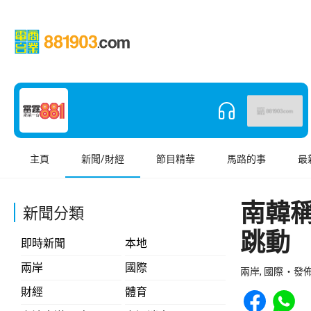
主頁
新聞/財經
節目精華
馬路的事
最
南韓稱
新聞分類
跳動
即時新聞
本地
兩岸
國際
兩岸, 國際
發佈 
Share to Face
Share t
財經
體育