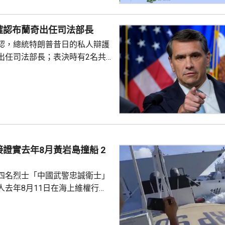
霸機場關閉，航班升降取消。
襲沖繩時的威力強大，中心附近
確認布蘭奇出任司法部長
時162公里，陣風最大風速每小
認，總統特朗普昔日的私人辯護
沖繩部分地區24小時雨量超過
出任司法部長；表決時有2名共
計「白海豚」移動速...
戈，聯同民主黨人投反對票，但
眾議院，仍以50對49票通過布蘭
2歲的布蘭奇擔任代理司法部長。
證實去年8月黃岩島撞船 2
四名烈士「中國武警忠誠衛士」
人去年8月11日在海上維權行動
國海警船當日在黃岩島追逐菲律
與解放軍軍艦相撞的時間吻合，