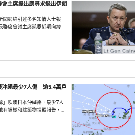
聯會主席提出應尋求退出伊朗
活動。
新聞網絡引述多名知情人士報
長聯席會議主席凱恩近期向總統
高級幕僚、包括副總統萬斯、國
中央情報局局長拉特克利夫等商
級伊朗軍事行動的憂慮，並提出
事的路徑。 CNN說，相較
隊，特朗普更傾向於透過空襲伊
戰目標，但凱恩等官員認為不太
們希望讓特朗普意識到，即便是
沖繩最少7人傷 逾5.4萬戶
級也可能引發負面效應，...
豚」吹襲日本沖繩縣，最少7人
地有塌樹和建築物損毀報告，有
倒受傷，亦有民眾在準備防風措
。全縣逾1.4萬戶停電；鹿兒島
有近4萬戶停電，幾百人疏散到