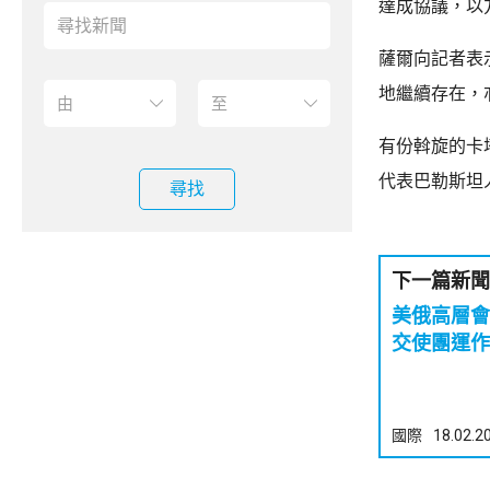
達成協議，以
薩爾向記者表
地繼續存在，
有份斡旋的卡
代表巴勒斯坦
尋找
下一篇新聞
美俄高層會談達
交使團運作
國際
18.02.2