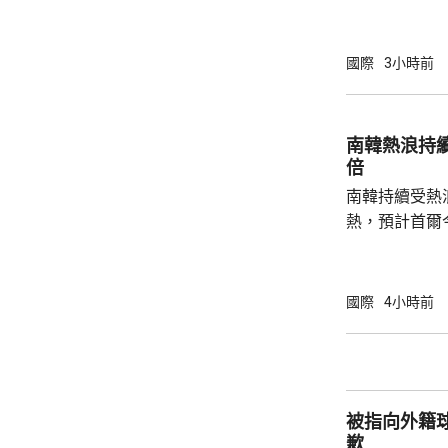
度的攻擊，以
防禦的決心。 據報報告列出多個攻擊的可能
性，包括網絡
國際
3小時前
的是針對波羅
府和北約官員
地結束烏克蘭
南韓熱浪持
約的衝突。 北約拒絕置評，只表示一直評估不
倍
同情況，準備好
南韓持續受熱
熱，預計首爾
達37度；東
中部地區下午
天氣。 高溫天氣可能引致健康問題。南韓當局
國際
4小時前
公布，與高溫
兩倍；2011至
2016至202
落，但仍有6
被指向外籍
例亦有所增加，.
歉