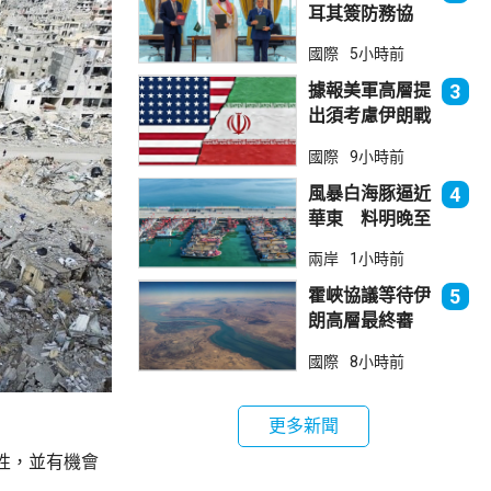
耳其簽防務協
議 伊朗籲穆斯
國際
5小時前
林團結
據報美軍高層提
3
出須考慮伊朗戰
事退出方案
國際
9小時前
風暴白海豚逼近
4
華東 料明晚至
周一登陸浙閩一
兩岸
1小時前
帶
霍峽協議等待伊
5
朗高層最終審
批 華府料重開
國際
8小時前
航道後解除封鎖
更多新聞
性，並有機會