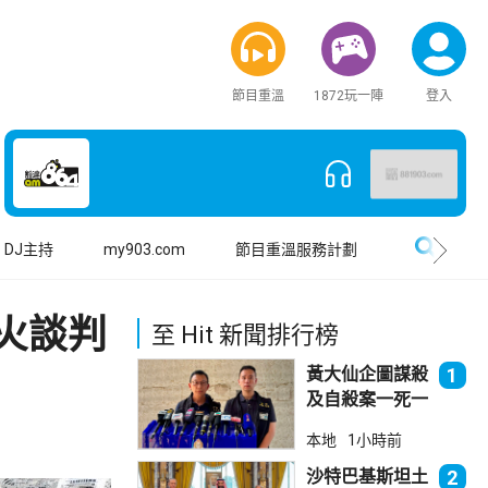
節目重溫
1872玩一陣
登入
搜尋
DJ主持
my903.com
節目重溫服務計劃
火談判
至 Hit 新聞排行榜
黃大仙企圖謀殺
1
及自殺案一死一
傷
本地
1小時前
沙特巴基斯坦土
2