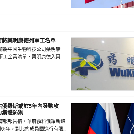
、禮貌待人，展現中國公民良好
當地民眾，珍惜和自覺維護「中
又指，參與活動的
好準備，了解活動規則，包括入
帶物品等要求，如發生糾紛或合
府將藥明康德列軍工名單
，應保持冷靜，依法理性維...
前將中國生物科技公司藥明康
軍工企業清單，藥明康德入稟法
決定。美國聯邦地區法院星期五
欠缺證據，證明有關決定的合理
止執行決定。藥明康德對法院裁
認為此舉減輕公司被列入名單所
響，相信在客觀公平的司法審訊
 美國國防部6月將阿
估俄羅斯或於5年內發動攻
及比亞迪等中國企業，列為支援
約集體防禦
，多間被列入名單的公司事...
情報報告指，華府預料俄羅斯總
來5年，對北約成員國進行有限