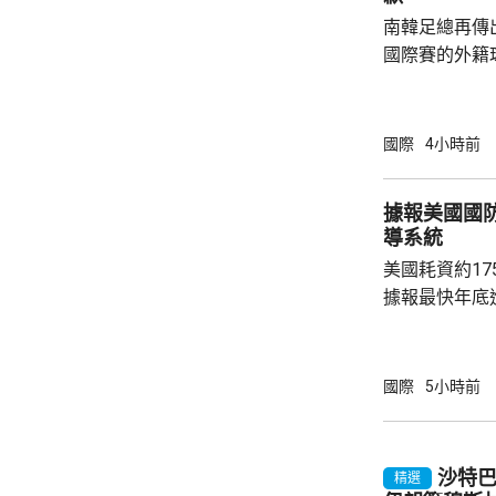
南韓足總再傳
國際賽的外籍
六發聲明致歉
公眾失望和擔
革，保證加強
國際
4小時前
足公眾的期望。 南韓傳媒近日報道，20
一份政府審計報
據報美國國
月至翌年3月
導系統
俗場所，向十
美國耗資約1
每人涉及的費用
據報最快年底
行測試。 彭博社引述消息人士指，研發階段的
測試包括一次地
年進行兩次飛
國際
5小時前
標區域；到2
國防部將根據
行篩選。消息
沙特
精選
面測試，政府