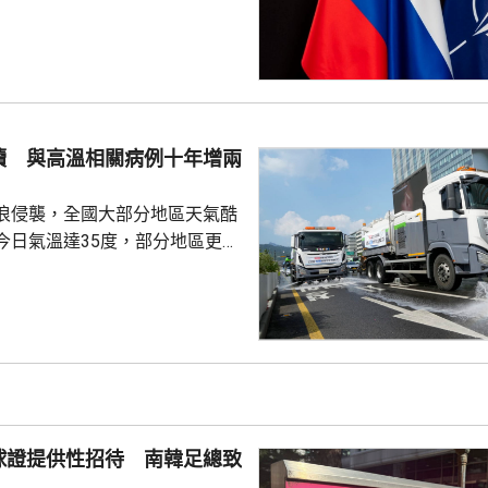
測試北約團結程度，以及對集體
攻擊或小規模入侵等，最有可能
的海三國或波蘭採取行動；有華
都相信，如果普京未能找到體面
戰事的方式，便可能會升級對北
續 與高溫相關病例十年增兩
在必要時作出防衛和威...
浪侵襲，全國大部分地區天氣酷
今日氣溫達35度，部分地區更高
部沿海地區將有強降雨，首都圏和
亦會有零星降雨，有助緩解高溫
天氣相關的病例，過去10年增加
2015每年平均有215宗，到
0年增至658宗，過去5年稍為回
38宗。與高溫天氣有關的死亡病
球證提供性招待 南韓足總致
..