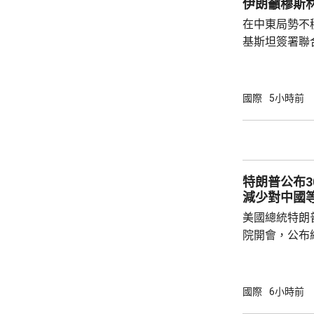
伊朗籲穆斯
預料美國太空部
在中東局勢不
基斯坦簽署聯
武裝攻擊，都會
去數個月多次
伊朗支持的也
國際
5小時前
示，協議可被
果攻擊沙特將
和土耳其介入，令
家和伊斯蘭合
特朗普公布
朗議會的國家安
減少對中國
美國總統特朗
院開會，公布
以減少對中國等國家的
投資計劃將會
加強經濟穩定
國際
6小時前
礦產超級大國