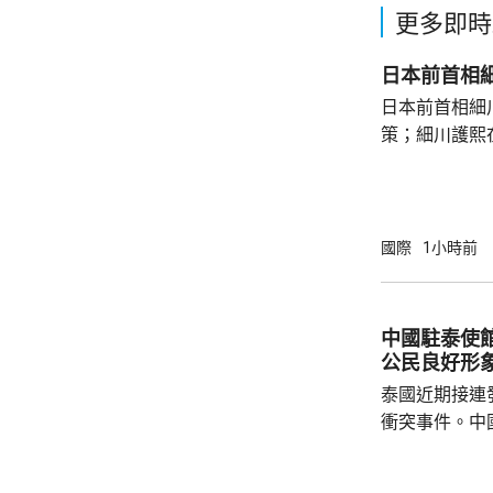
更多即時
日本前首相
日本前首相細
策；細川護熙
秋》月刊撰文
事論，令日中
正給日本國民
施，打破僵局
國際
1小時前
為，高市在與
興奮，在處理
方面，看不出有什麼戰
中國駐泰使
修改後的新版《
公民良好形
泰國近期接連
衝突事件。中
到泰國的公民
參與活動，自