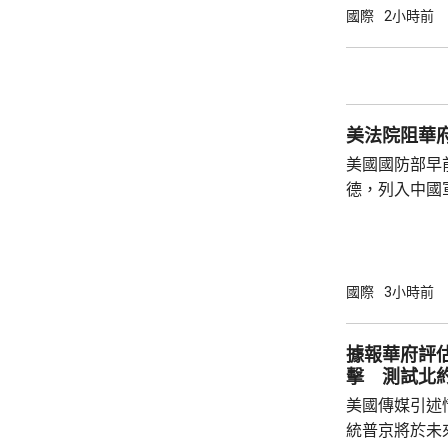
定，文明旅遊
國際
2小時前
形象，並尊重
泰一家親」傳統友誼。 使館
公民要提前做
場、拍攝、攜
美法院阻華
法權益受到侵害
美國國防部早
德，列入中國
院挑戰華府的
裁定，國防部
性，並頒令阻
決表示歡迎，
國際
3小時前
帶來的不利影
後，事實終將不辯自明。
據報華府評
里巴巴、百度
擊 測試北
中國軍方的實體
美國傳媒引述
統普京將於未