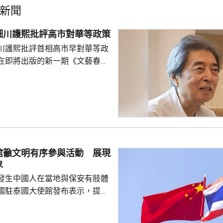
新聞
細川護熙批評高市對華等政策
川護熙批評首相高市早對華等政
在即將出版的新一期《文藝春
指，高市去年在國會發表台灣有
關係惡化，嚴重降溫的日中關係
帶來巨大損失。高市未有採取措
，難免被批評是不負責任。他認
美國總統特朗普會面時顯得過於
對美中的距離感和如何保持平衡
略。 對於上月國會通過
館籲文明有序參與活動 展現
皇室典範》，細川批評是執...
象
發生中國人在當地與保安有肢體
國駐泰國大使館發布表示，提醒
要遵守當地法律法規，文明有序
覺服從活動現場秩序和管理規