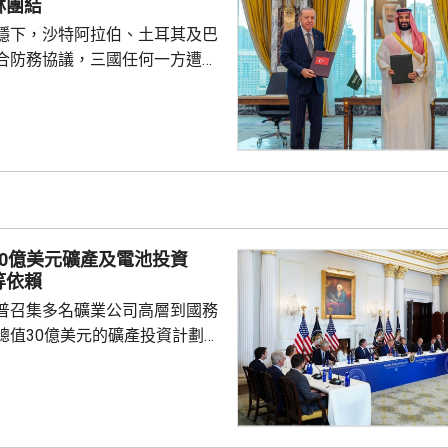
林團結
隊會由...
穩下，沙特阿拉伯、土耳其及巴
合防務協議，三國任何一方遭受
被視為對三國的攻擊。 沙特過
受到美伊戰事波及，同時受到獲
門胡塞武裝攻擊。有沙特官員表
視為對伊朗的一個警告，顯示如
會引起的後果，包括令巴基斯坦
戰事急劇擴大。 區內多個國
作組織都表示歡迎協議。不過伊
30億美元礦產及電池投資
全與外交政策委員會...
等依賴
普召集多名礦業公司高層到國務
總值30億美元的礦產投資計劃，
依賴。 特朗普指，各項
為美國創造大量就業機會，同時
與安全，重新奪回美國作為世界
的地位，令美國毋須再依賴敵對