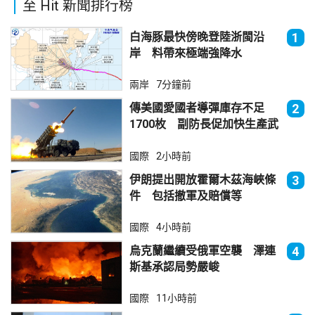
至 Hit 新聞排行榜
白海豚最快傍晚登陸浙閩沿
1
岸 料帶來極端強降水
兩岸
7分鐘前
傳美國愛國者導彈庫存不足
2
1700枚 副防長促加快生產武
器
國際
2小時前
伊朗提出開放霍爾木茲海峽條
3
件 包括撤軍及賠償等
國際
4小時前
烏克蘭繼續受俄軍空襲 澤連
4
斯基承認局勢嚴峻
國際
11小時前