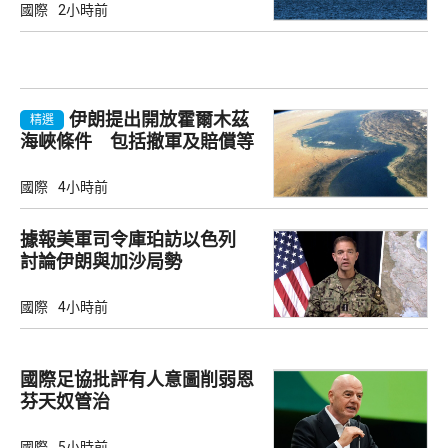
國際
2小時前
伊朗提出開放霍爾木茲
精選
海峽條件 包括撤軍及賠償等
國際
4小時前
據報美軍司令庫珀訪以色列
討論伊朗與加沙局勢
國際
4小時前
國際足協批評有人意圖削弱恩
芬天奴管治
國際
5小時前