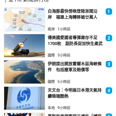
白海豚最快傍晚登陸浙閩沿
1
岸 福建上海轉移逾廿萬人
兩岸
1小時前
傳美國愛國者導彈庫存不足
2
1700枚 副防長促加快生產武
器
國際
3小時前
伊朗提出開放霍爾木茲海峽條
3
件 包括撤軍及賠償等
國際
5小時前
天文台：今明兩日本港天氣持
4
續極端酷熱
本地
9小時前