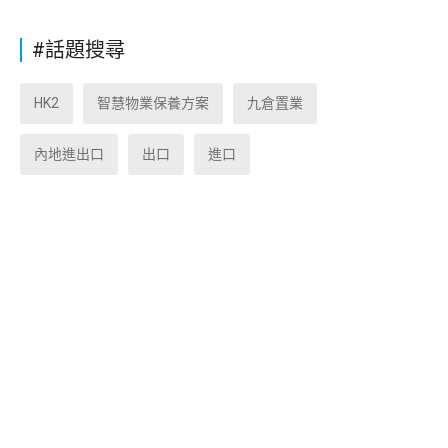
#話題搜尋
HK2
智慧物業保養方案
九倉置業
內地進出口
出口
進口