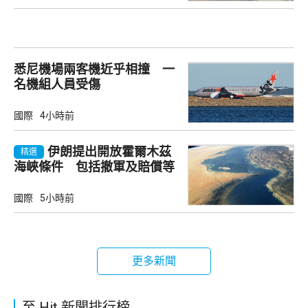
悉尼機場兩客機近乎相撞 一
名機組人員受傷
國際
4小時前
伊朗提出開放霍爾木茲
精選
海峽條件 包括撤軍及賠償等
國際
5小時前
更多新聞
至 Hit 新聞排行榜