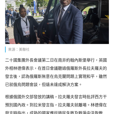
來源：美聯社
二十國集團外長會議第二日在南非約翰內斯堡舉行，英國
外相林德偉表示，在首日會議聽過俄羅斯外長拉夫羅夫的
發言後，認為俄羅斯無意在烏克蘭問題上實現和平，雖然
已就俄烏問題會談，但遠未達成解決方案。
根據俄國外交部發放的講稿，拉夫羅夫發言時批評西方干
預別國內政。到拉米發言指，拉夫羅夫就離場。林德偉在
發言時指出，成熟的國家應從殖民失敗及戰爭中汲取教