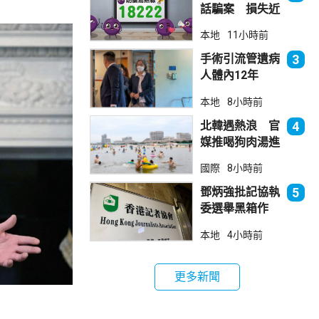
話騙案 損失近
6900萬元
本地
11小時前
手術引流管遺病
3
人體內12年
女醫生石岳容專
本地
8小時前
業失當除牌1個
月
北韓遇熱浪 官
4
媒推喝狗肉湯進
補
國際
8小時前
鄧炳強批記協執
5
委選舉黑箱作
業 警告如危害
本地
4小時前
國安一定「釘死
你」
更多新聞