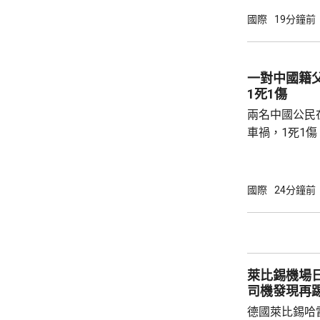
當地警方指，
國際
19分鐘前
毫米口徑手槍
過後再回校行
槍手曾在課室
一對中國籍
手槍換子彈。
1死1傷
園，共檢獲34發
兩名中國公民
車禍，1死1
傳媒報道，死
單車去到一處
歲父親當場死
國際
24分鐘前
治。死者遺體
國駐泰國大使
後，已聯繫辦
者，妥善保存
萊比錫機場
內的親屬，將為
司機發現再
德國萊比錫哈