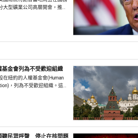
分大型礦業公司高層開會，推動
友關鍵礦產供應的議程。報道
普早前否認彈藥庫存嚴重短缺，
關鍵礦產來補充伊朗戰事期間耗
，包括精確制導導彈與防空攔截
鎢和鍺等礦產供應對這些武器至
當局亦尋求減少美國對中國供應
劃宣布一系列協議和諒解備忘
權基金會列為不受歡迎組織
在紐約的人權基金會(Human
undation)，列為不受歡迎組織。這個
俄羅斯異見人士納瓦爾尼的遺孀
，人權基金
追蹤器」計劃中，將俄羅斯列為
，參與抹黑俄羅斯武裝部隊的活
屬刑事犯罪；基金會又推動反俄
持其他不受歡迎的組織。
傾聽民眾呼聲 停止在核問題