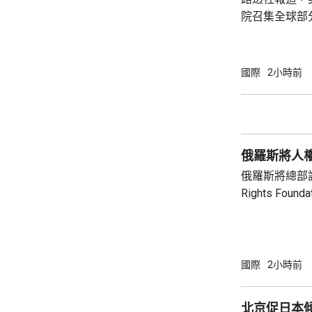
院召集全球部
保障美國和盟
指，雖然特朗
但華府正急需
國際
2小時前
損的武器庫存
彈，而稀土、
關重要，同時
鏈的依賴，計
俄羅斯將人
錄。 消息人士預計，出席的業界巨頭包括全
球...
俄羅斯將總部設
Rights Fo
基金會由已故
尤利婭擔任主席。 俄羅斯檢察院指
會在其「暴政
完全專制政權
國際
2小時前
動，有關行為
制裁，以及支
北京促日本