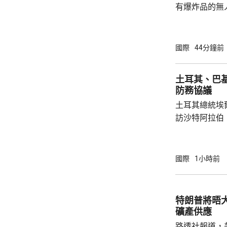
有爆炸品的無
議員透露，是
空飛行，將其
容司機行為大
國際
44分鐘前
此可能阻止一
長讚揚司機的
土耳其、巴
當局。 報道指，涉事無人機在一架烏克蘭安東
防務協議
諾夫運輸機附
土耳其總統埃
查。德國政府發
訪沙特阿拉伯
聖城麥加會面
針對任何侵略
任何一國遭受
國際
1小時前
攻擊。 協議未有具體提到涉及哪些防務承諾或
義務，但指明
作。路透社引
特朗普將晤
禦性質，僅承
礦產供應
針對任何國家、
路透社報道，