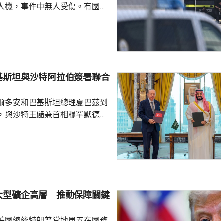
人機，事件中無人受傷。有國會
一名機場巴士司機發現無人機低
踢落，無人機之後跌下地面，形
膽及勇敢，亦非常危險，但就因
次無人機襲擊。薩克森州內政部
行為，但指不應仿傚，應先通知
基斯坦與沙特阿拉伯簽署聯合
近被發現，檢察官已展開反恐調
爾多安和巴基斯坦總理夏巴茲到
言人表示，總理默茨已召...
，與沙特王儲兼首相穆罕默德在
，簽署聯合防務協議，期望增強
行為的集體威懾力，如果三國中
武裝攻擊，都會被視為對三國的
要加強三國在各個領域的防務合
述有土耳其官員指，協議純屬防
大型礦企高層 推動保障關鍵
諾為防禦目的提供相互支持，不
組織或個人，亦向其他區...
美國總統特朗普當地周五在國務