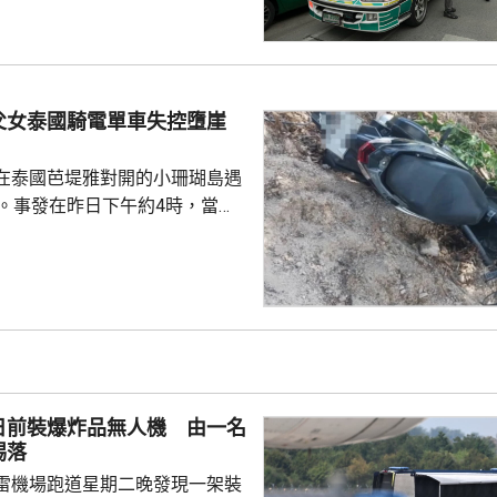
槍手早上先在家中，用祖父的9
，槍殺同住的祖父和祖母，10時
兇。網上片段見到，穿紫色衣的
外的走廊行過，亦有人拍到他為
父女泰國騎電單車失控墮崖
校方事後疏散學生，警方圍封校
子彈和2個備...
在泰國芭堤雅對開的小珊瑚島遇
傷。事發在昨日下午約4時，當地
者是一對父女，當時騎租用的電
彎位落斜時，失控跌落懸崖，51
亡，年約30歲的女兒受傷送院救
安放在醫院，等待家屬認領。 中
館表示，收到中國公民傷亡信息
案警局及醫院，要求積極救治傷
死者遺體。使館已聯繫死者在國
日前裝爆炸品無人機 由一名
家屬在泰國善後提...
踢落
雷機場跑道星期二晚發現一架裝