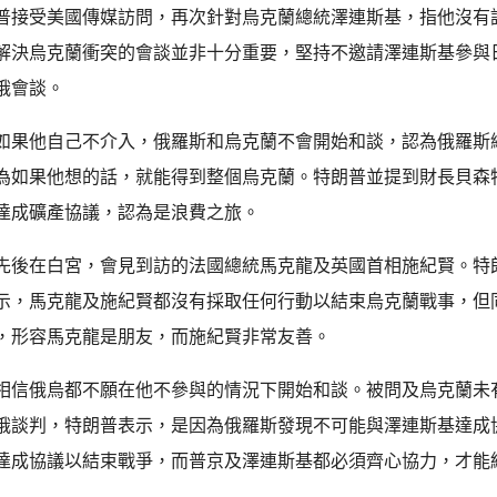
普接受美國傳媒訪問，再次針對烏克蘭總統澤連斯基，指他沒有
解決烏克蘭衝突的會談並非十分重要，堅持不邀請澤連斯基參與
俄會談。
如果他自己不介入，俄羅斯和烏克蘭不會開始和談，認為俄羅斯
為如果他想的話，就能得到整個烏克蘭。特朗普並提到財長貝森
達成礦產協議，認為是浪費之旅。
先後在白宮，會見到訪的法國總統馬克龍及英國首相施紀賢。特
示，馬克龍及施紀賢都沒有採取任何行動以結束烏克蘭戰事，但
，形容馬克龍是朋友，而施紀賢非常友善。
相信俄烏都不願在他不參與的情況下開始和談。被問及烏克蘭未
俄談判，特朗普表示，是因為俄羅斯發現不可能與澤連斯基達成
達成協議以結束戰爭，而普京及澤連斯基都必須齊心協力，才能