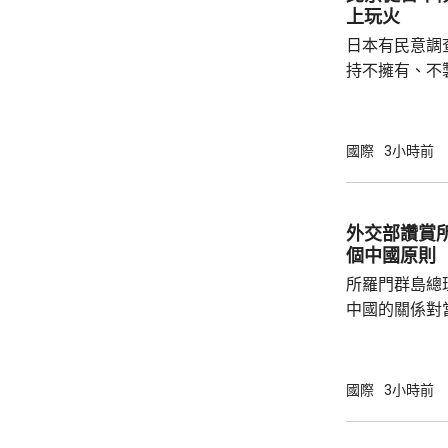
上玩火
日本有民意調
持不擁有、不
原則」；另有
至日本的「核
言人林劍回應
國際
3小時前
民意的鮮明反
榮的珍惜。日
圖突破「無核
外交部讚賞
日益膨脹的政
個中國原則
所羅門群島總
中國的關係對
羅門群島新政
京，外交部發
個中國，台灣
國際
3小時前
中方讚賞所羅
中國原則，將