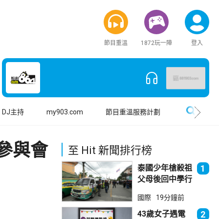
節目重溫
1872玩一陣
登入
搜尋
DJ主持
my903.com
節目重溫服務計劃
參與會
至 Hit 新聞排行榜
泰國少年槍殺祖
1
父母後回中學行
兇 累計最少8
國際
19分鐘前
死23傷
43歲女子遇電
2