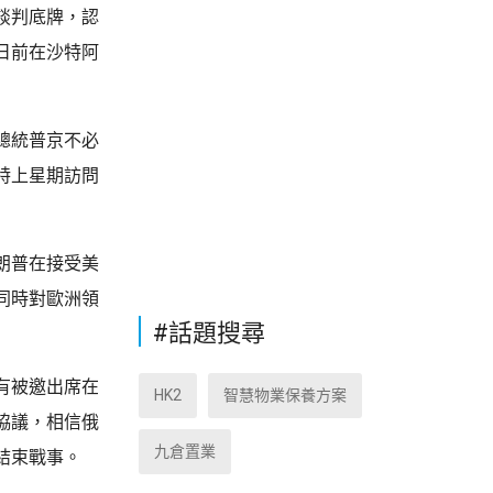
談判底牌，認
日前在沙特阿
總統普京不必
特上星期訪問
朗普在接受美
同時對歐洲領
#話題搜尋
有被邀出席在
HK2
智慧物業保養方案
協議，相信俄
九倉置業
結束戰事。