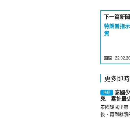
下一篇新聞
特朗普指示
資
國際
22.02.2
更多即時
泰國
精選
兇 累計最少
泰國暖武里府
後，再到就讀
內，2宗案件
傷，其中9人