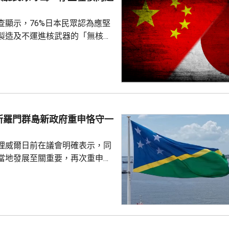
查顯示，76%日本民眾認為應堅
製造及不運進核武器的「無核三
77%民眾反對美國將核武器部署
共享」構想。在北京，外交部發
指，民調結果充分反映日本主流
核立場，對來之不易的和平與繁
本官員公然炒作「核選項」、試
三原則」，暴露出日本右翼勢力
所羅門群島新政府重申恪守一
治、軍事野心，是拿一億多日本
人民的未來豪賭。 林劍指出，民心不...
理威爾日前在議會明確表示，同
當地發展至關重要，再次重申所
府將恪守一個中國原則。在北
言人林劍回應指，世界上只有一
是中國領土不可分割的一部分，
門群島新政府重申堅定恪守一個
有力維護雙邊關係政治基礎，亦