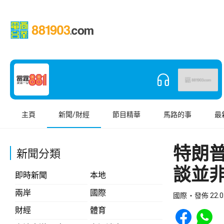
主頁
新聞/財經
節目精華
馬路的事
最
特朗
新聞分類
談並
即時新聞
本地
兩岸
國際
國際
發佈 22.0
Share to Face
Share t
財經
體育