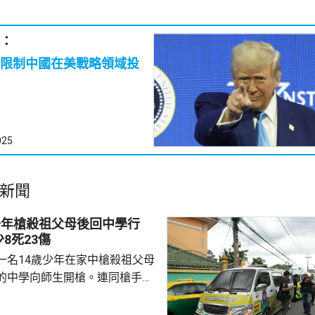
：
限制中國在美戰略領域投
025
新聞
少年槍殺祖父母後回中學行
8死23傷
一名14歲少年在家中槍殺祖父母
的中學向師生開槍。連同槍手在
共造成最少8人死亡、30多人受
傷勢嚴重，另外10多人已出院。